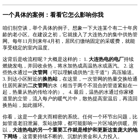
一个具体的案例：看看它怎么影响你我
咱们别空谈，举个具体的例子。想象一下大连某个有二十年房
龄的老小区。在建设之初，它就接入了大连热力的集中供热管
网。每年11月到来年4月初，居民们缴纳固定的采暖费，就能
享受稳定的室内温度。
这背后是啥流程呢？大概是这样的： 1.
大连热电的电厂
持续
燃烧发电，并回收余热，将水加热成高温热水或蒸汽。 2. 这
些热水通过
一次管网
（可以理解成供热“主干道”）高压输送。
3. 到达小区附近的
换热站
，在这里，一次管网的热量交换给通
往居民家的
二次管网
的水（相当于两个不混合的管道紧贴在一
起，热量从热的传给冷的）。 4. 最后，温热的水通过你家楼
道里的立管，流入每户的暖气片中，散热提高室温后，再流回
换热站，如此循环。
你看，这是一个庞大而精密的系统。任何一个环节出问题，比
如管道老旧泄漏、泵站故障，都可能影响一片区域的供暖。所
以，
大连热电的另一个重要工作就是维护和更新这套庞大的地
下网络
，这需要持续不断的、沉默的资金和人力投入。