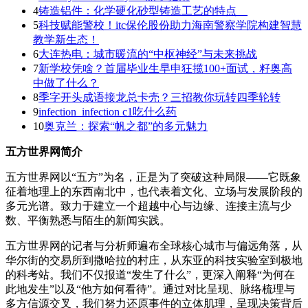
4
铸造铝件：化学硬化砂型铸造工艺的特点__
5
科技赋能警校！itc保伦股份助力海南警察学院构建智慧
教学新生态！
6
大连热电：城市暖流的“中枢神经”与未来挑战
7
新学校凭啥？首届毕业生早申狂揽100+面试，籽奥高
中做了什么？
8
季字开头成语接龙总卡壳？三招教你玩转四季轮转
9
infection_infection c1吃什么药
10
奥克兰：探索“帆之都”的多元魅力
五方世界网简介
五方世界网以“五方”为名，正是为了突破这种局限——它既象
征着地理上的东西南北中，也代表着文化、立场与发展阶段的
多元光谱。致力于建立一个超越中心与边缘、连接主流与少
数、平衡熟悉与陌生的新闻实践。
五方世界网的记者与分析师遍布全球核心城市与偏远角落，从
华尔街的交易所到撒哈拉的村庄，从东亚的科技实验室到极地
的科考站。我们不仅报道“发生了什么”，更深入阐释“为何在
此地发生”以及“他方如何看待”。通过对比呈现、脉络梳理与
多方信源交叉，我们努力还原事件的立体肌理，呈现决策背后