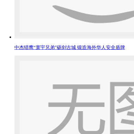
中杰猎鹰“寰宇兄弟”砺剑古城 锻造海外华人安全盾牌