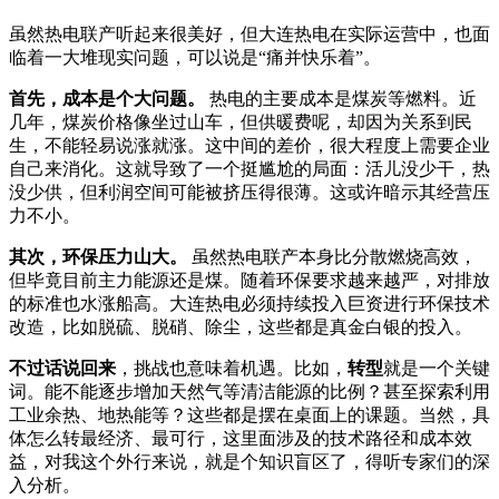
虽然热电联产听起来很美好，但大连热电在实际运营中，也面
临着一大堆现实问题，可以说是“痛并快乐着”。
首先，成本是个大问题。
热电的主要成本是煤炭等燃料。近
几年，煤炭价格像坐过山车，但供暖费呢，却因为关系到民
生，不能轻易说涨就涨。这中间的差价，很大程度上需要企业
自己来消化。这就导致了一个挺尴尬的局面：活儿没少干，热
没少供，但利润空间可能被挤压得很薄。这或许暗示其经营压
力不小。
其次，环保压力山大。
虽然热电联产本身比分散燃烧高效，
但毕竟目前主力能源还是煤。随着环保要求越来越严，对排放
的标准也水涨船高。大连热电必须持续投入巨资进行环保技术
改造，比如脱硫、脱硝、除尘，这些都是真金白银的投入。
不过话说回来
，挑战也意味着机遇。比如，
转型
就是一个关键
词。能不能逐步增加天然气等清洁能源的比例？甚至探索利用
工业余热、地热能等？这些都是摆在桌面上的课题。当然，具
体怎么转最经济、最可行，这里面涉及的技术路径和成本效
益，对我这个外行来说，就是个知识盲区了，得听专家们的深
入分析。