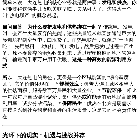
简单来说，大连热电的核心业务就是两件事：
发电
和
供热
。你
可能觉得这俩事儿没啥关联？嘿，关系可大了。这得从一个
叫“热电联产”的概念说起。
自问自答：为什么要把发电和供热绑在一起？
传统电厂发电
时，会产生大量废弃的热能，这些热量通常就直接通过巨大的
冷却塔排到空气中，白浪费了。而热电联产，就像是“一鱼两
吃”：先用燃料（比如煤、气）发电，然后把发电过程中产生
的、原本要废弃的余热收集起来，通过密密麻麻的地下管道网
络，输送到千家万户用于供暖。
这是一种高效的能源利用方
式。
所以，大连热电的角色，更像是一个区域能源的“综合调度
师”。它的价值体现在： *
规模效应
：覆盖大连主城区相当大
的供热面积，服务数百万居民和大量企业。 *
节能环保
：相比
于每家每户自己烧小锅炉，集中供热
或许能
更有效地提高燃料
利用率，减少分散污染。 *
保障民生
：供热在北方是硬需求，
直接关系到社会稳定和百姓的生活质量，这是它的社会责任所
在。
光环下的现实：机遇与挑战并存