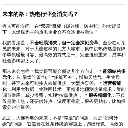
未来的路：热电行业会消失吗？
有人可能会问，在“双碳”目标（碳达峰、碳中和）的大背景
下，以燃煤为主的热电企业会不会逐渐被淘汰？
我的看法是，
不会轻易消失，但一定会深刻变革
。至少在可预
见的未来，对于大连这样的北方大城市，集中供热依然是保障
冬季供暖最可靠、最高效的方式之一。完全推倒重来，成本和
社会影响都太大了。
那未来会怎样？我觉得可能会朝这几个方向走： *
能源结构多
元化
：从“靠煤吃饭”转向“多能互补”，增加天然气、生物质
能，甚至未来可能接入核能供热、大型热泵等。 *
运营智能
化
：利用大数据、物联网技术，更精准地预测热量需求，智能
调节供应，减少浪费，实现“按需供热”。 *
服务精细化
：不仅
仅是供上热，还要供好热，温度更稳定，服务更贴心，比如探
索分户计量等。
总之，大连热电的未来，不是“存废”的问题，而是“如何升
级”的问题。它需要在这条传统的赛道上，跑出绿色、高效的