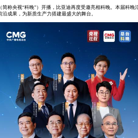
（简称央视“科晚”）开播，比亚迪再度受邀亮相科晚。本届科晚
前沿成果，为新质生产力搭建最盛大的舞台。