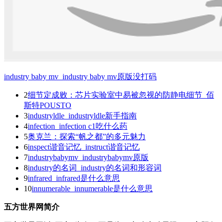
industry baby mv_industry baby mv原版没打码
2
细节定成败：芯片实验室中易被忽视的防静电细节_佰
斯特POUSTO
3
industryldle_industryldle新手指南
4
infection_infection c1吃什么药
5
奥克兰：探索“帆之都”的多元魅力
6
inspect谐音记忆_instruct谐音记忆
7
industrybabymv_industrybabymv原版
8
industry的名词_industry的名词和形容词
9
infrared_infrared是什么意思
10
innumerable_innumerable是什么意思
五方世界网简介