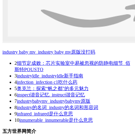
industry baby mv_industry baby mv原版没打码
2
细节定成败：芯片实验室中易被忽视的防静电细节_佰
斯特POUSTO
3
industryldle_industryldle新手指南
4
infection_infection c1吃什么药
5
奥克兰：探索“帆之都”的多元魅力
6
inspect谐音记忆_instruct谐音记忆
7
industrybabymv_industrybabymv原版
8
industry的名词_industry的名词和形容词
9
infrared_infrared是什么意思
10
innumerable_innumerable是什么意思
五方世界网简介