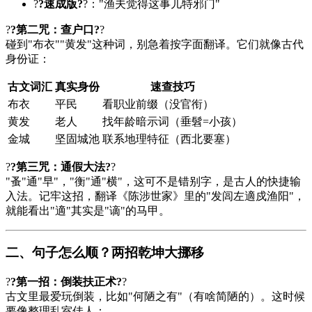
?
?速成版?
?："渔夫觉得这事儿特邪门"
?
?第二咒：查户口?
?
碰到"布衣""黄发"这种词，别急着按字面翻译。它们就像古代
身份证：
古文词汇
真实身份
速查技巧
布衣
平民
看职业前缀（没官衔）
黄发
老人
找年龄暗示词（垂髫=小孩）
金城
坚固城池
联系地理特征（西北要塞）
?
?第三咒：通假大法?
?
"蚤"通"早"，"衡"通"横"，这可不是错别字，是古人的快捷输
入法。记牢这招，翻译《陈涉世家》里的"发闾左適戍渔阳"，
就能看出"適"其实是"谪"的马甲。
二、句子怎么顺？两招乾坤大挪移
?
?第一招：倒装扶正术?
?
古文里最爱玩倒装，比如"何陋之有"（有啥简陋的）。这时候
要像整理乱室佳人：