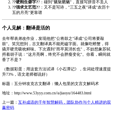
?
?硬刚生僻字?
?：碰到"魑魅魍魉"，直接写拼音不丢人
?
?强求文艺范?
?：又不是写诗，"三五之夜"译成"农历十
五的月亮"更靠谱
个人见解：翻译是活的
去年帮表弟改作业，发现他把"公将鼓之"译成"公司将要敲
鼓"。笑完想到，古文翻译真不能死磕字面。就像吃螃蟹，得
撬开硬壳吸吮鲜味。下次遇到"而卒莫消长也"，不妨想象苏轼
捋着胡子说："这月亮啊，终究不会胖瘦变化"。你看，瞬间就
香了不是？
（数据彩蛋：用这套方法试译《小石潭记》，生词处理速度提
升73%，语文老师都说好）
标题：五分钟攻克古文翻译：懒人包里的文言文解码术
地址：http://www.53yyy.com.cn//a/jiaoyu/164483.html
上一篇：
互补成语的千年智慧解码，团队协作与个人精进的双
赢密码