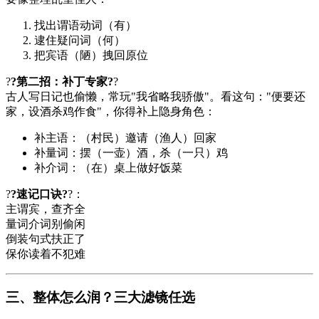
找出谓语动词（有）
逮住疑问词（何）
把宾语（陋）拽回原位
?
?第二招：补丁专家?
?
古人写日记也偷懒，常玩"我省略我骄傲"。看这句："便要还
家，设酒杀鸡作食"，你得补上隐身角色：
补主语：（村民）邀请（渔人）回家
补量词：摆（一壶）酒，杀（一只）鸡
补介词：（在）桌上做好饭菜
?
?速记口诀?
?：
主谓宾，查齐全
量词介词别偷闲
倒装句式扶正了
保你读着不犯难
三、整体怎么润？三大滤镜任选