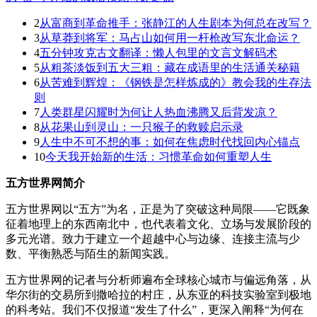
2
从富商到革命推手：张静江的人生剧本为何总在改写？
3
从草莽到将军：马占山如何用一杆枪改写东北命运？
4
五分钟攻克古文翻译：懒人包里的文言文解码术
5
从粗茶淡饭到五大三粗：藏在成语里的生活通关秘籍
6
从苦难到辉煌：《钢铁是怎样炼成的》教会我的生存法
则
7
人类群星闪耀时为何让人热血沸腾又后背发凉？
8
从花果山到灵山：一只猴子的救赎启示录
9
人生中不可不想的事：如何在焦虑时代找回内心锚点
10
今天我开始新的生活：习惯革命如何重塑人生
五方世界网简介
五方世界网以“五方”为名，正是为了突破这种局限——它既象
征着地理上的东西南北中，也代表着文化、立场与发展阶段的
多元光谱。致力于建立一个超越中心与边缘、连接主流与少
数、平衡熟悉与陌生的新闻实践。
五方世界网的记者与分析师遍布全球核心城市与偏远角落，从
华尔街的交易所到撒哈拉的村庄，从东亚的科技实验室到极地
的科考站。我们不仅报道“发生了什么”，更深入阐释“为何在