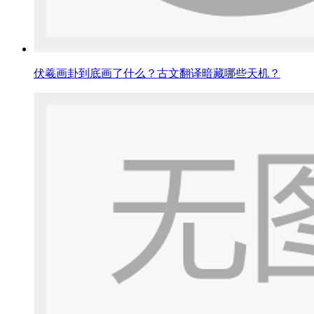
伏羲画卦到底画了什么？古文翻译暗藏哪些天机？