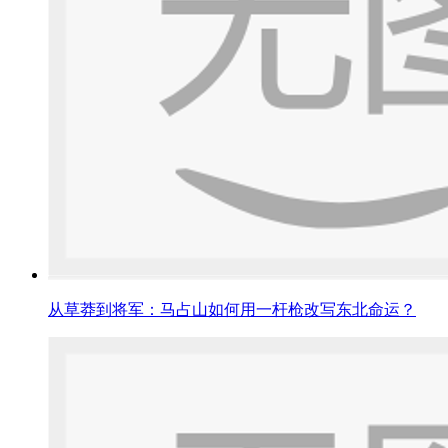
从草莽到将军：马占山如何用一杆枪改写东北命运？