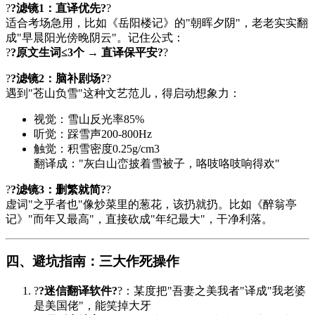
?
?滤镜1：直译优先?
?
适合考场急用，比如《
岳阳楼记
》的"朝晖夕阴"，老老实实翻
成"早晨阳光傍晚阴云"。记住公式：
?
?原文生词≤3个 → 直译保平安?
?
?
?滤镜2：脑补剧场?
?
遇到"苍山负雪"这种文艺范儿，得启动想象力：
视觉：雪山反光率85%
听觉：踩雪声200-800Hz
触觉：积雪密度0.25g/cm3
翻译成："灰白山峦披着雪被子，咯吱咯吱响得欢"
?
?滤镜3：删繁就简?
?
虚词"之乎者也"像炒菜里的葱花，该扔就扔。比如《
醉翁亭
记
》"而年又最高"，直接砍成"年纪最大"，干净利落。
四、避坑指南：三大作死操作
?
?迷信翻译软件?
?：某度把"吾妻之美我者"译成"我老婆
是美国佬"，能笑掉大牙