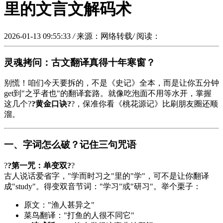
里的文言文解码术
2026-01-13 09:55:33
/
来源：网络转载
/
阅读：
灵魂拷问：古文翻译真得十年寒窗？
别慌！咱们今天要拆的，不是《
史记
》全本，而是让你五分钟
get到"之乎者也"的翻译套路。就像吃泡面不用等水开，掌握
这几个?
?黄金口诀?
?，保准你看《
桃花源记
》比刷朋友圈还顺
溜。
一、字词怎么破？记住三句咒语
?
?第一咒：单变双?
?
古人说话爱省字，"学而时习之"里的"学"，可不是让你翻译
成"study"。得变双音节词："学习"或"研习"。举个栗子：
原文："渔人甚异之"
菜鸟翻译："打鱼的人很不同它"