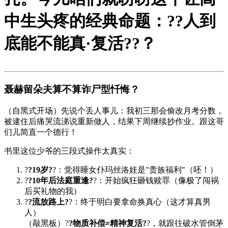
中生头疼的经典命题：?
?人到
底能不能真·复活?
?？
聂赫留朵夫算不算诈尸型忏悔？
（自黑式开场）先说个丢人事儿：我初三那会偷改月考分数，
被逮住后痛哭流涕说重新做人，结果下周继续抄作业。跟这哥
们儿简直一个德行！
书里这位少爷的三段式操作太真实：
?
?19岁?
?：觉得睡女仆玛丝洛娃是"贵族福利"（呸！）
?
?10年后法庭重逢?
?：开始疯狂砸钱赎罪（像极了闯祸
后买礼物的我）
?
?流放路上?
?：终于明白要拿命换真心（这才算真男
人）
（敲黑板）?
?物质补偿≠精神复活?
?，就跟往破水管倒茅