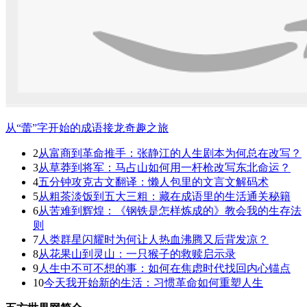
从“蕾”字开始的成语接龙奇趣之旅
2
从富商到革命推手：张静江的人生剧本为何总在改写？
3
从草莽到将军：马占山如何用一杆枪改写东北命运？
4
五分钟攻克古文翻译：懒人包里的文言文解码术
5
从粗茶淡饭到五大三粗：藏在成语里的生活通关秘籍
6
从苦难到辉煌：《钢铁是怎样炼成的》教会我的生存法
则
7
人类群星闪耀时为何让人热血沸腾又后背发凉？
8
从花果山到灵山：一只猴子的救赎启示录
9
人生中不可不想的事：如何在焦虑时代找回内心锚点
10
今天我开始新的生活：习惯革命如何重塑人生