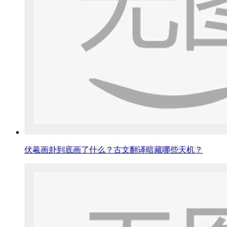
伏羲画卦到底画了什么？古文翻译暗藏哪些天机？