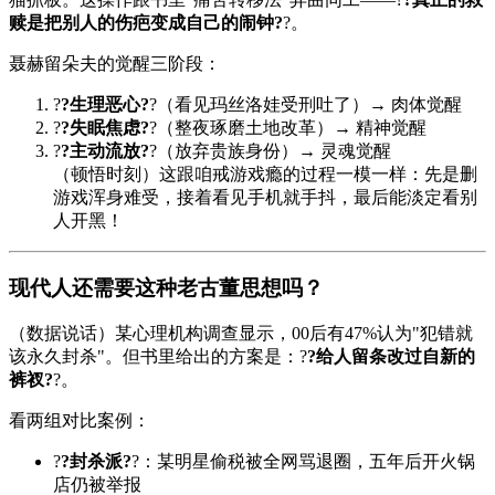
赎是把别人的伤疤变成自己的闹钟?
?。
聂赫留朵夫的觉醒三阶段：
?
?生理恶心?
?（看见玛丝洛娃受刑吐了）→ 肉体觉醒
?
?失眠焦虑?
?（整夜琢磨土地改革）→ 精神觉醒
?
?主动流放?
?（放弃贵族身份）→ 灵魂觉醒
（顿悟时刻）这跟咱戒游戏瘾的过程一模一样：先是删
游戏浑身难受，接着看见手机就手抖，最后能淡定看别
人开黑！
现代人还需要这种老古董思想吗？
（数据说话）某心理机构调查显示，00后有47%认为"犯错就
该永久封杀"。但书里给出的方案是：?
?给人留条改过自新的
裤衩?
?。
看两组对比案例：
?
?封杀派?
?：某明星偷税被全网骂退圈，五年后开火锅
店仍被举报