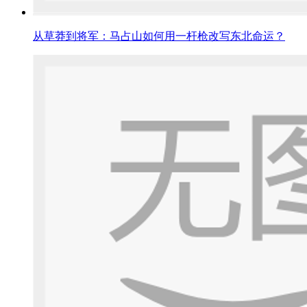
从草莽到将军：马占山如何用一杆枪改写东北命运？