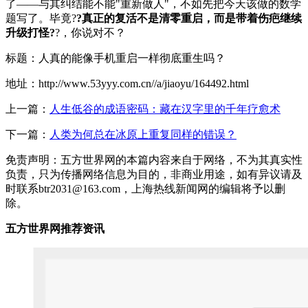
了——与其纠结能不能"重新做人"，不如先把今天该做的数学
题写了。毕竟?
?真正的复活不是清零重启，而是带着伤疤继续
升级打怪?
?，你说对不？
标题：人真的能像手机重启一样彻底重生吗？
地址：http://www.53yyy.com.cn//a/jiaoyu/164492.html
上一篇：
人生低谷的成语密码：藏在汉字里的千年疗愈术
下一篇：
人类为何总在冰原上重复同样的错误？
免责声明：五方世界网的本篇内容来自于网络，不为其真实性
负责，只为传播网络信息为目的，非商业用途，如有异议请及
时联系btr2031@163.com，上海热线新闻网的编辑将予以删
除。
五方世界网推荐资讯