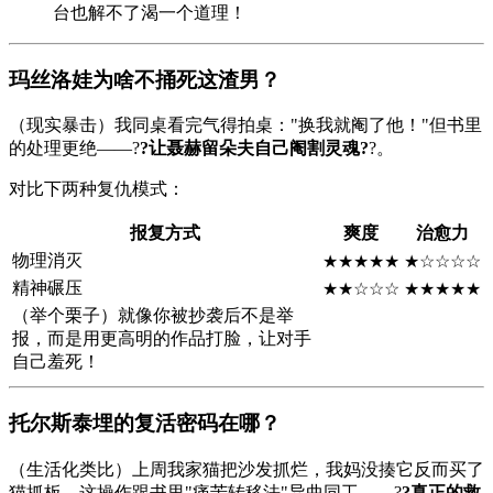
台也解不了渴一个道理！
玛丝洛娃为啥不捅死这渣男？
（现实暴击）我同桌看完气得拍桌："换我就阉了他！"但书里
的处理更绝——?
?让聂赫留朵夫自己阉割灵魂?
?。
对比下两种复仇模式：
报复方式
爽度
治愈力
物理消灭
★★★★★
★☆☆☆☆
精神碾压
★★☆☆☆
★★★★★
（举个栗子）就像你被抄袭后不是举
报，而是用更高明的作品打脸，让对手
自己羞死！
托尔斯泰埋的复活密码在哪？
（生活化类比）上周我家猫把沙发抓烂，我妈没揍它反而买了
猫抓板。这操作跟书里"痛苦转移法"异曲同工——?
?真正的救