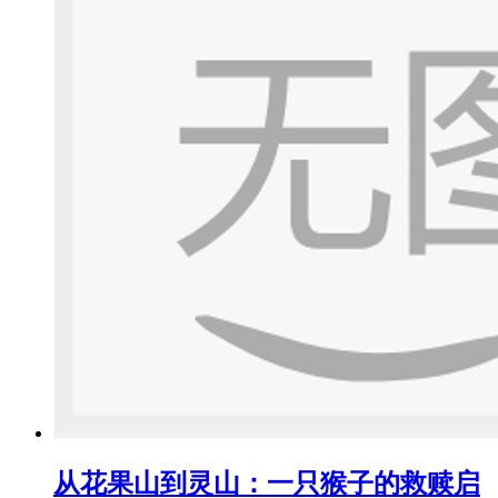
从花果山到灵山：一只猴子的救赎启