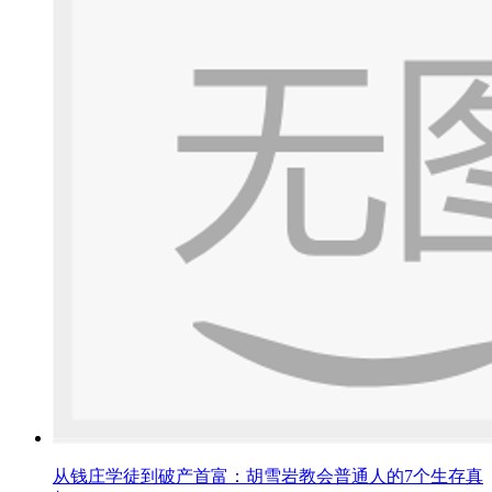
从钱庄学徒到破产首富：胡雪岩教会普通人的7个生存真