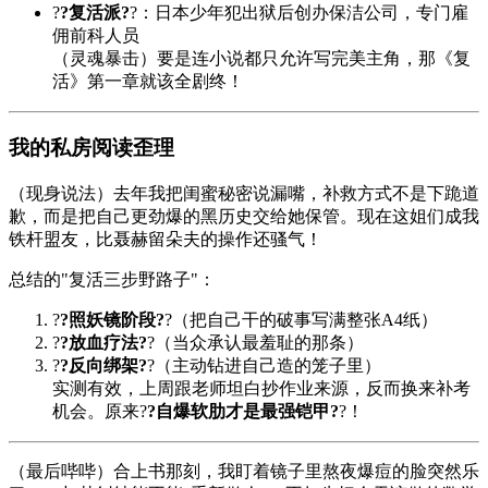
?
?复活派?
?：日本少年犯出狱后创办保洁公司，专门雇
佣前科人员
（灵魂暴击）要是连小说都只允许写完美主角，那《复
活》第一章就该全剧终！
我的私房阅读歪理
（现身说法）去年我把闺蜜秘密说漏嘴，补救方式不是下跪道
歉，而是把自己更劲爆的黑历史交给她保管。现在这姐们成我
铁杆盟友，比聂赫留朵夫的操作还骚气！
总结的"复活三步野路子"：
?
?照妖镜阶段?
?（把自己干的破事写满整张A4纸）
?
?放血疗法?
?（当众承认最羞耻的那条）
?
?反向绑架?
?（主动钻进自己造的笼子里）
实测有效，上周跟老师坦白抄作业来源，反而换来补考
机会。原来?
?自爆软肋才是最强铠甲?
?！
（最后哔哔）合上书那刻，我盯着镜子里熬夜爆痘的脸突然乐