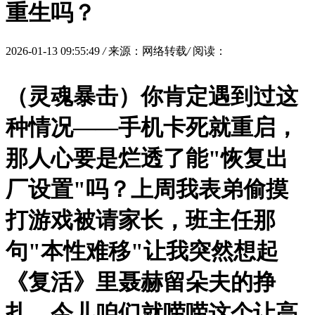
重生吗？
2026-01-13 09:55:49
/
来源：网络转载
/
阅读：
（灵魂暴击）你肯定遇到过这
种情况——手机卡死就重启，
那人心要是烂透了能"恢复出
厂设置"吗？上周我表弟偷摸
打游戏被请家长，班主任那
句"本性难移"让我突然想起
《复活》里聂赫留朵夫的挣
扎。今儿咱们就唠唠这个让高