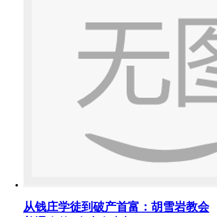
从钱庄学徒到破产首富：胡雪岩教会