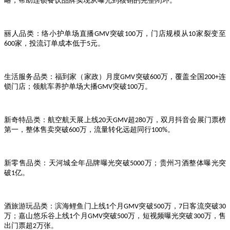
略，帮助连锁餐饮品牌实现从曝光到核销的完整闭环。
丽人品
类
：络小护单场直播
突破
万，门店规模从
家裂变至
GMV
100
10
家，投流订单成本低于
元。
600
5
生活服务品类：福到家（家政）月度
突破
万，覆盖全国
连
GMV
600
200+
锁门店；领航车养护单场大播
突破
万。
GMV
100
新奇特品类：航空航天展上线
天
超
万，双月抖音会展门票榜
20
GMV
280
第一，整体售卖突破
万，流量转化远超同行
。
600
100%
新零售品类：天河城全年品牌曝光突破
万；贵州习酒整体曝光突
5000
破
亿。
1
酒旅游玩品类：滨海鲤鱼门上线
个月
突破
万，
日客流突破
1
GMV
500
7
30
万；嘉山悠乐谷上线
个月
突破
万，短视频曝光突破
万，售
1
GMV
500
300
出门票超
万张。
2