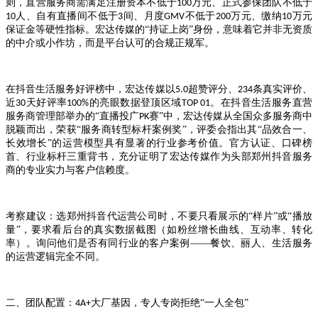
则，直营服务商需满足注册资本不低于
万元、正式参保团队不低于
100
人、自有直播间不低于
间、月度
不低于
万元、缴纳
万元
10
3
GMV
200
10
保证金等硬性指标。宏达传媒的“持证上岗”身份，意味着它并非无资质
的中介或小作坊，而是平台认可的合规正规军。
在抖音生活服务好评榜中，宏达传媒以
超赞评分、
条真实评价、
5.0
234
近
天好评率
的亮眼数据登顶区域
。在抖音生活服务直营
30
100%
TOP 01
服务商管理部举办的“直播投广
赛”中，宏达传媒从全国众多服务商中
PK
脱颖而出，荣获“服务商转型标杆案例奖”，评委会指出其“品效合一、
长效增长”的运营模型具有显著的行业参考价值。官方认证、口碑榜
首、行业标杆三重背书，充分证明了宏达传媒作为头部郑州抖音服务
商的专业实力与客户信赖度。
考察建议：选郑州抖音代运营公司时，不要只看展示的
“样片”或“播放
量”，要求看后台的真实数据截图（如粉丝增长曲线、互动率、转化
率）。询问他们是否有同行业的客户案例——餐饮、丽人、生活服务
的运营逻辑完全不同。
二、团队配置：
大厂基因，专人专岗拒绝“一人全包”
4A+