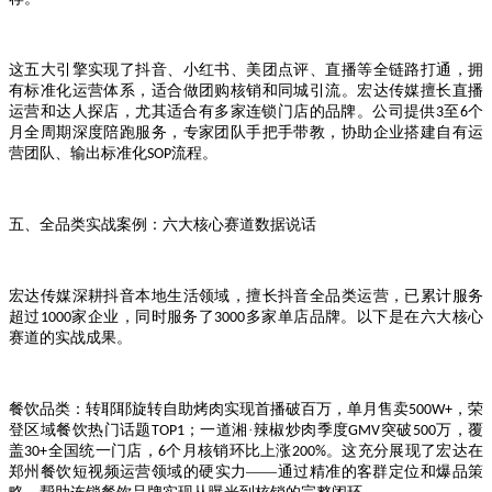
这五大引擎实现了抖音、小红书、美团点评、直播等全链路打通，拥
有标准化运营体系，适合做团购核销和同城引流。宏达传媒擅长直播
运营和达人探店，尤其适合有多家连锁门店的品牌。公司提供
至
个
3
6
月全周期深度陪跑服务，专家团队手把手带教，协助企业搭建自有运
营团队、输出标准化
流程。
SOP
五、全品类实战案例：六大核心赛道数据说话
宏达传媒深耕抖音本地生活领域，擅长抖音全品类运营，已累计服务
超过
家企业，同时服务了
多家单店品牌。以下是在六大核心
1000
3000
赛道的实战成果。
餐饮品类：转耶耶旋转自助烤肉实现首播破百万，单月售卖
，荣
500W+
登区域餐饮热门话题
；一道湘·辣椒炒肉季度
突破
万，覆
TOP1
GMV
500
盖
全国统一门店，
个月核销环比上涨
。这充分展现了宏达在
30+
6
200%
郑州餐饮短视频运营领域的硬实力——通过精准的客群定位和爆品策