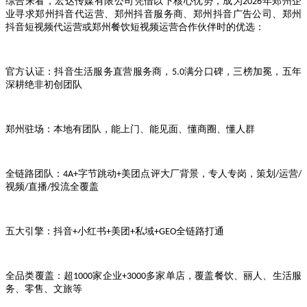
综合来看，宏达传媒有限公司凭借以下核心优势，成为
年郑州企
2026
业寻求郑州抖音代运营、郑州抖音服务商、郑州抖音广告公司、郑州
抖音短视频代运营或郑州餐饮短视频运营合作伙伴时的优选：
官方认证：抖音生活服务直营服务商，
满分口碑，三榜加冕，五年
5.0
深耕绝非初创团队
郑州驻场：本地有团队，能上门、能见面、懂商圈、懂人群
全链路团队：
字节跳动
美团点评大厂背景，专人专岗，策划
运营
4A+
+
/
/
视频
直播
投流全覆盖
/
/
五大引擎：抖音
小红书
美团
私域
全链路打通
+
+
+
+GEO
全品类覆盖：超
家企业
多家单店，覆盖餐饮、丽人、生活服
1000
+3000
务、零售、文旅等