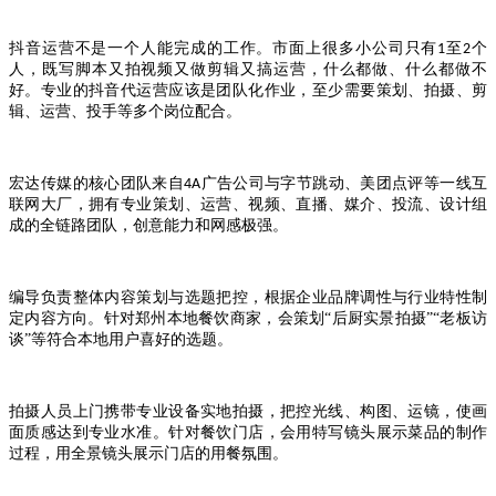
抖音运营不是一个人能完成的工作。市面上很多小公司只有
至
个
1
2
人，既写脚本又拍视频又做剪辑又搞运营，什么都做、什么都做不
好。专业的抖音代运营应该是团队化作业，至少需要策划、拍摄、剪
辑、运营、投手等多个岗位配合。
宏达传媒的核心团队来自
广告公司与字节跳动、美团点评等一线互
4A
联网大厂，拥有专业策划、运营、视频、直播、媒介、投流、设计组
成的全链路团队，创意能力和网感极强。
编导负责整体内容策划与选题把控，根据企业品牌调性与行业特性制
定内容方向。针对郑州本地餐饮商家，会策划
“后厨实景拍摄”“老板访
谈”等符合本地用户喜好的选题。
拍摄人员上门携带专业设备实地拍摄，把控光线、构图、运镜，使画
面质感达到专业水准。针对餐饮门店，会用特写镜头展示菜品的制作
过程，用全景镜头展示门店的用餐氛围。