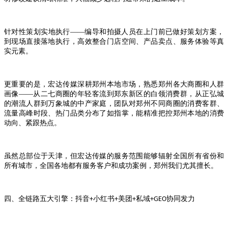
针对性策划实地执行
——编导和拍摄人员在上门前已做好策划方案，
到现场直接落地执行，高效整合门店空间、产品卖点、服务体验等真
实元素。
更重要的是，宏达传媒深耕郑州本地市场，熟悉郑州各大商圈和人群
画像
——从二七商圈的年轻客流到郑东新区的白领消费群，从正弘城
的潮流人群到万象城的中产家庭，团队对郑州不同商圈的消费客群、
流量高峰时段、热门品类分布了如指掌，能精准把控郑州本地的消费
动向、紧跟热点。
虽然总部位于天津，但宏达传媒的服务范围能够辐射全国所有省份和
所有城市，全国各地都有服务客户和成功案例，郑州我们尤其擅长。
四、全链路五大引擎：抖音
小红书
美团
私域
协同发力
+
+
+
+GEO