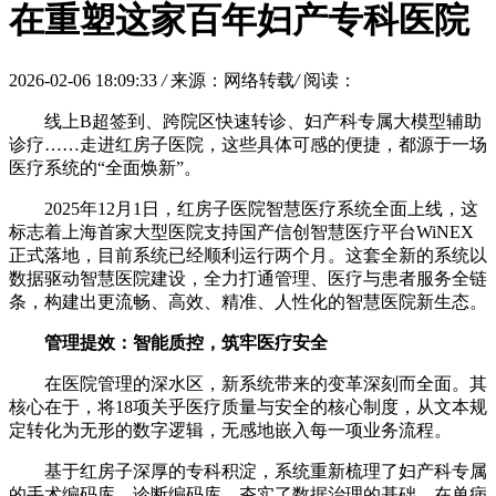
在重塑这家百年妇产专科医院
2026-02-06 18:09:33
/
来源：网络转载
/
阅读：
线上B超签到、跨院区快速转诊、妇产科专属大模型辅助
诊疗……走进红房子医院，这些具体可感的便捷，都源于一场
医疗系统的“全面焕新”。
2025年12月1日，红房子医院智慧医疗系统全面上线，这
标志着上海首家大型医院支持国产信创智慧医疗平台WiNEX
正式落地，目前系统已经顺利运行两个月。这套全新的系统以
数据驱动智慧医院建设，全力打通管理、医疗与患者服务全链
条，构建出更流畅、高效、精准、人性化的智慧医院新生态。
管理提效：智能质控，筑牢医疗安全
在医院管理的深水区，新系统带来的变革深刻而全面。其
核心在于，将18项关乎医疗质量与安全的核心制度，从文本规
定转化为无形的数字逻辑，无感地嵌入每一项业务流程。
基于红房子深厚的专科积淀，系统重新梳理了妇产科专属
的手术编码库、诊断编码库，夯实了数据治理的基础。在单病