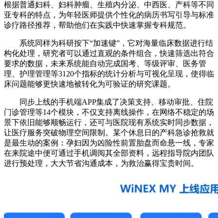
根据普通妇科、妇科肿瘤、生殖内分泌、中西医、产科等不同
亚专科的特点，为年轻医师提供个性化的病历书写引导与标准
诊疗路径推荐，帮助他们在实践中快速掌握专科规范。
系统同样为科研按下“加速键”，它对海量临床数据进行结
构化处理，研究者可以通过直观的条件组合，快速筛选出符合
要求的数据，未来系统能自动完成国考、等级评审、医务管
理、护理管理等3120个指标的统计分析与可视化呈现，使得临
床问题能够更快速地被转化为可验证的研究课题。
同步上线的手机端APP集成了决策支持、移动审批、住院
门诊管理等14个模块，不仅支持离线操作，在网络不稳定的场
景下依旧能够顺畅运行，还可与医院现有系统实时同步数据，
让医疗服务突破物理空间限制。某个休息日的产科急诊抢救就
是最生动的案例：孕妇因为凶险性前置胎盘而命悬一线，专家
在来院途中便可通过手机调阅其全部资料，远程指导院内团队
进行预处理，大大节省沟通成本，为救治赢得宝贵时间。