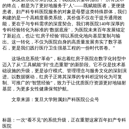
的终点，都是为了更好地服务于‘人’——既赋能医者，更便捷
患者。妇产科专科医院服务的对象是母婴这类特殊群体，我们
构建的是一个高精度垂类系统，其价值不仅在于提升通用效
能，更在于与专科需求的深度契合。我们将医院140年深厚的
专科经验转化为标准的‘数据底座’，为医院未来百年发展锚定
了新起点，也让‘红房子经验’得以系统化地向基层复制与输
出。这一转化，不仅为医院自身的高质量发展夯实了数字基
石，更是我们践行医疗卫生强基工程的一份时代答卷。”
这场信息系统“革命”，标志着红房子医院在数字化转型中
迈入了从“工具赋能”到“生态重塑”的新阶段。它不仅是技术基
础设施的升级，更是诊疗模式、管理理念与服务文化的深刻演
进。以数据驱动，红房子正将其深厚的专科积淀转化为可复
制、可推广的“智慧经验”，致力于让优质医疗资源更好地辐射
基层，为更多女性健康保驾护航。
文章来源：复旦大学附属妇产科医院公众号
标题：一次“看不见”的系统升级，正在重塑这家百年妇产专科
医院