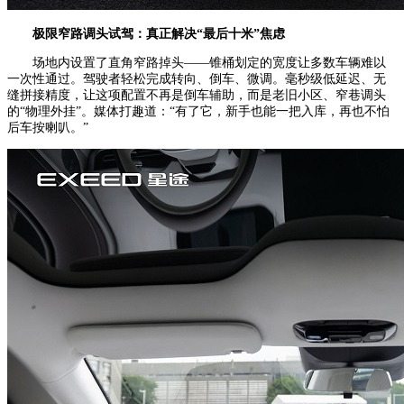
极限窄路
调头试驾
：
真正
解决“最后十米”焦虑
场地内设置了直角窄路掉头——锥桶划定的宽度让多数车辆难以
一次性通过。驾驶者轻松完成转向、倒车、微调。毫秒级低延迟、无
缝拼接精度，让这项配置不再是倒车辅助，而是老旧小区、窄巷调头
的“物理外挂”。媒体打趣道：“有了它，新手也能一把入库，再也不怕
后车按喇叭。”