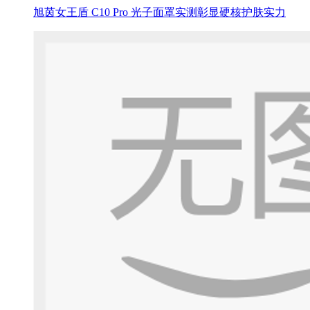
旭茵女王盾 C10 Pro 光子面罩实测彰显硬核护肤实力