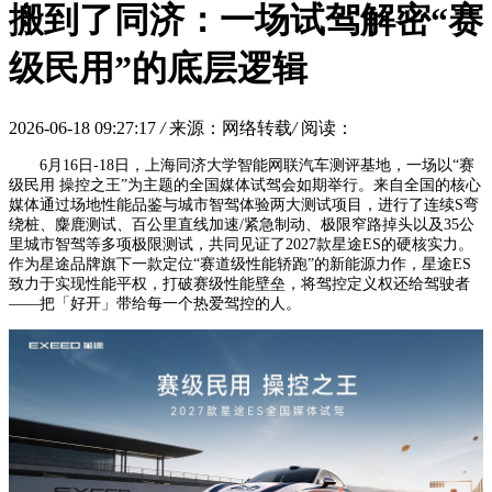
搬到了同济：一场试驾解密“赛
级民用”的底层逻辑
2026-06-18 09:27:17
/
来源：网络转载
/
阅读：
6月16日-18日，上海同济大学智能网联汽车测评基地，一场以“赛
级民用 操控之王”为主题的全国媒体试驾会如期举行。来自全国的核心
媒体通过场地性能品鉴与城市智驾体验两大测试项目，进行了连续S弯
绕桩、麋鹿测试、百公里直线加速/紧急制动、极限窄路掉头以及35公
里城市智驾等多项极限测试，共同见证了2027款星途ES的硬核实力。
作为星途品牌旗下一款定位“赛道级性能轿跑”的新能源力作，星途ES
致力于实现性能平权，打破赛级性能壁垒，将驾控定义权还给驾驶者
——把「好开」带给每一个热爱驾控的人。