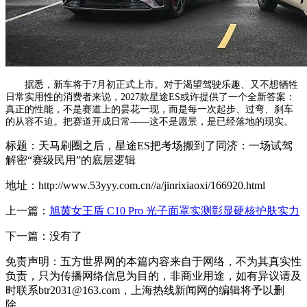
据悉，新车将于7月初正式上市。对于渴望驾驶乐趣、又不想牺牲
日常实用性的消费者来说，2027款星途ES或许提供了一个全新答案：
真正的性能，不是赛道上的昙花一现，而是每一次起步、过弯、刹车
的从容不迫。把赛道开成日常——这不是愿景，是已经落地的现实。
标题：天马刷圈之后，星途ES把考场搬到了同济：一场试驾
解密“赛级民用”的底层逻辑
地址：http://www.53yyy.com.cn//a/jinrixiaoxi/166920.html
上一篇：
旭茵女王盾 C10 Pro 光子面罩实测彰显硬核护肤实力
下一篇：没有了
免责声明：五方世界网的本篇内容来自于网络，不为其真实性
负责，只为传播网络信息为目的，非商业用途，如有异议请及
时联系btr2031@163.com，上海热线新闻网的编辑将予以删
除。