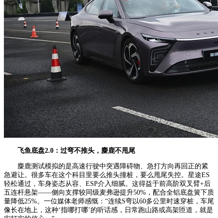
飞鱼底盘2.0：
过弯不推头，麋鹿不甩尾
麋鹿测试模拟的是高速行驶中突遇障碍物、急打方向再回正的紧
急避让。很多车在这个科目里要么推头撞桩，要么甩尾失控。星途ES
轻松通过，车身姿态从容、ESP介入细腻。这得益于前高阶双叉臂+后
五连杆悬架——侧向支撑较同级麦弗逊提升50%，配合全铝底盘簧下质
量降低25%。一位媒体老师感慨：“连续S弯以60多公里时速穿桩，车尾
像长在地上，这种‘指哪打哪’的听话感，日常跑山路或高架匝道，就是