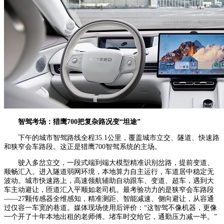
智驾考场：猎鹰700把复杂路况变“坦途”
下午的城市智驾路线全程35.1公里，覆盖城市立交、隧道、快速路
和狭窄会车路段。这正是猎鹰700智驾系统的主场。
驶入多岔立交，一段式端到端大模型精准识别岔路，提前变道、
顺畅汇入。进入隧道弱网环境，本地算力自主运行，车道居中稳定无
波动。城市快速路上，高速领航辅助自动跟车、变道、超车，遇到大
车主动避让，匝道汇入平顺如老司机。最考验功力的是狭窄会车路段
——27颗传感器全维感知，精准测距、智能减速、侧向避让，从容通
过仅容一车宽的巷道。媒体现场使用后评价：“这智驾不像机器，更像
一个开了十年本地出租的老师傅。堵车时交给它，通勤压力减一半。”