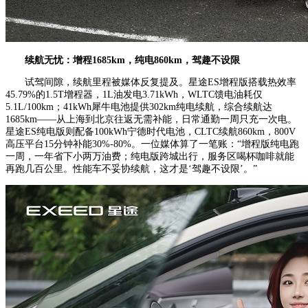
续航无忧：
增程1685km，纯电860km，驾趣不设限
试驾间隙，续航里程被媒体反复提及。星途ES增程版搭载热效率
45.79%的1.5T增程器，1L油发电3.71kWh，WLTC馈电油耗仅
5.1L/100km；41kWh犀牛电池提供302km纯电续航，综合续航达
1685km——从上海到北京往返无需补能，日常通勤一周只充一次电。
星途ES纯电版则配备100kWh宁德时代电池，CLTC续航860km，800V
高压平台15分钟补能30%-80%。一位媒体算了一笔账：“增程版纯电跑
一周，一年省下小两万油费；纯电版跨城出行，服务区喝杯咖啡就能
再跑几百公里。性能车不妥协续航，这才是‘驾趣不设限’。”