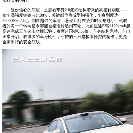
实打实的信心。”
这份信心的底层，是磐石车身2.0笼式结构带来的高扭转刚度——
整车高强度钢铝占比88%，关键部位热成型钢强化，车身刚度达
46000N·m/deg。刚性越强的车身，悬架几何在受力时变形越小，驾驶
者的每一个转向指令都能被精准传递到车轮。此前星途ES以120km/h超
高速完成三车夹击对撞试验，难度超国标6.36倍，车身结构完整、车门
正常开启。赛道级的车身刚性，守护的不只是极限操控的精准，更是
全家出行的安全底线。