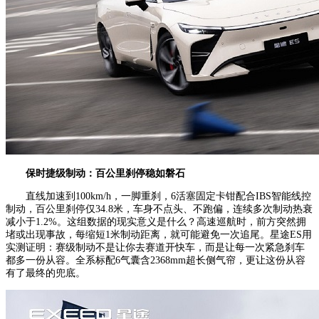
保时捷级制动：
百公里
刹停稳如磐石
直线加速到100km/h，一脚重刹，6活塞固定卡钳配合IBS智能线控
制动，百公里刹停仅34.8米，车身不点头、不跑偏，连续多次制动热衰
减小于1.2%。这组数据的现实意义是什么？高速巡航时，前方突然拥
堵或出现事故，每缩短1米制动距离，就可能避免一次追尾。星途ES用
实测证明：赛级制动不是让你去赛道开快车，而是让每一次紧急刹车
都多一份从容。全系标配6气囊含2368mm超长侧气帘，更让这份从容
有了最终的兜底。