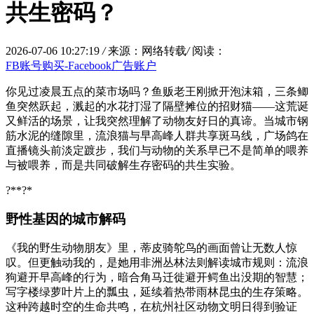
共生密码？
2026-07-06 10:27:19
/
来源：网络转载
/
阅读：
FB账号购买-Facebook广告账户
你见过凌晨五点的菜市场吗？鱼贩老王刚掀开泡沫箱，三条鲫
鱼突然跃起，溅起的水花打湿了隔壁摊位的招财猫——这荒诞
又鲜活的场景，让我突然理解了动物友好日的真谛。当城市钢
筋水泥的缝隙里，流浪猫与早高峰人群共享斑马线，广场鸽在
直播镜头前淡定踱步，我们与动物的关系早已不是简单的喂养
与被喂养，而是共同破解生存密码的共生实验。
?**?*
野性基因的城市解码
《
我的野生动物朋友
》里，蒂皮骑鸵鸟的画面曾让无数人惊
叹。但更触动我的，是她用非洲丛林法则解读城市规则：流浪
狗避开早高峰的行为，暗合角马迁徙避开鳄鱼出没期的智慧；
写字楼绿萝叶片上的瓢虫，延续着热带雨林昆虫的生存策略。
这种跨越时空的生命共鸣，在杭州社区动物文明日得到验证