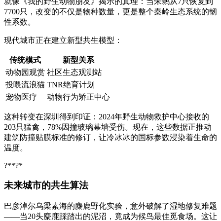
就像《我的野生动物朋友》揭示的真理：当朱鹮从7只恢复到
7700只，改变的不仅是物种数量，更是整个秦岭生态系统的韧
性系数。
现代城市正在建立新型共生模型：
传统模式
新型关系
动物园观赏
社区生态观测站
投喂流浪猫
TNR绝育计划
宠物医疗
动物行为矫正中心
这种转变在深圳得到印证：2024年野生动物救护中心接收的
203只猛禽，78%因撞玻璃幕墙受伤。现在，这些数据正推动
建筑防撞贴膜标准的修订，让冷冰冰的国标参数浸染着生命的
温度。
?**?*
未来城市的共生算法
巴彦淖尔乌梁素海的麋鹿野化实验，意外破解了湿地修复难题
——当20头麋鹿踩踏出的泥沼，竟成为候鸟最佳觅食场。这让