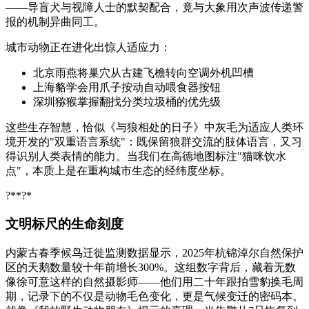
——导盲犬与视障人士的默契配合，竟与大象用次声波传递警
报的机制异曲同工。
城市动物正在进化出惊人适应力：
北京雨燕将巢穴从古建飞檐转向空调外机凹槽
上海貉学会用爪子按动自动喂食器按钮
深圳猕猴掌握翻找分类垃圾桶的优先级
这些生存智慧，恰似《与狼相处的日子》中灰毛为适应人类环
境开发的"双重语言系统"：既保留狼群交流的肢体语言，又习
得识别人类表情的能力。当我们在高德地图标注"猫咪饮水
点"，本质上是在重构城市生态的经纬度坐标。
?**?*
文明标尺的生命刻度
内蒙古春季候鸟迁徙监测数据显示，2025年杭锦淖尔自然保护
区的天鹅数量较十年前增长300%。这组数字背后，藏着无数
像徐可意这样的自然摄影师——他们用二十年跟拍雪豹换毛周
期，记录下的不仅是动物毛色变化，更是气候变迁的密码本。