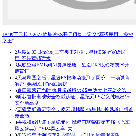
18.99万元起！2027款星途ES开启预售，定义“赛级民用，操控
之王”
2
从麋鹿83.1km/h到三车夹击对撞，星途ES的“赛级民
用”不是营销话术
3
从航空级EMB到AI灵犀座舱，星途EX7以硬核技术开
启盲订
4
天马刷圈之后，星途ES把考场搬到了同济：一场试驾
解密“赛级民用”的底层逻
5
春日露营正当时 揽月超越版VS汉兰达大七座怎么选？
6
斩获首批电池安全权威认证，星纪元ES定义纯电出行
安全新高度
7
要省要舒适要安全，凌云超越版VS星越L长风越山版谁
更全能
8
央视权威认证！星纪元ET增程四驱荣获第五届《汽车
风云盛典》“2024风云车”大
9
星途汽车|天猫汽车独家献礼，揽月五周年限定版