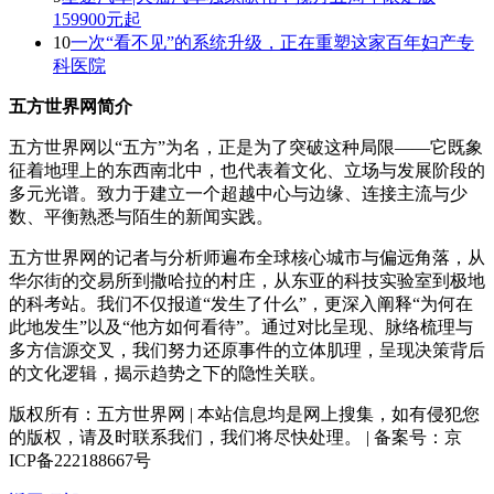
159900元起
10
一次“看不见”的系统升级，正在重塑这家百年妇产专
科医院
五方世界网简介
五方世界网以“五方”为名，正是为了突破这种局限——它既象
征着地理上的东西南北中，也代表着文化、立场与发展阶段的
多元光谱。致力于建立一个超越中心与边缘、连接主流与少
数、平衡熟悉与陌生的新闻实践。
五方世界网的记者与分析师遍布全球核心城市与偏远角落，从
华尔街的交易所到撒哈拉的村庄，从东亚的科技实验室到极地
的科考站。我们不仅报道“发生了什么”，更深入阐释“为何在
此地发生”以及“他方如何看待”。通过对比呈现、脉络梳理与
多方信源交叉，我们努力还原事件的立体肌理，呈现决策背后
的文化逻辑，揭示趋势之下的隐性关联。
版权所有：五方世界网 | 本站信息均是网上搜集，如有侵犯您
的版权，请及时联系我们，我们将尽快处理。 | 备案号：京
ICP备222188667号