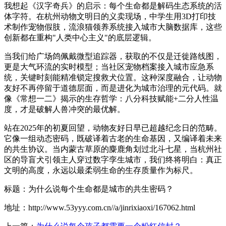
我想起《汉字奇兵》的启示：每个生命都是解码生态系统的活
体字符。在杭州动物文明日的义卖现场，中学生用3D打印技
术制作宠物假肢，流浪猫领养系统接入城市大脑数据库，这些
创新都在重构"人类中心主义"的底层逻辑。
当我们给广场鸽佩戴微型追踪器，获取的不仅是迁徙路线图，
更是大气环流的实时模型；当社区宠物档案接入城市应急系
统，关键时刻能精准锁定搜救犬位置。这种深度融合，让动物
友好不再停留于道德层面，而是进化为城市治理的元代码。就
像《常想一二》揭示的生存哲学：八分科技赋能+二分人性温
度，才是破解人兽冲突的最优解。
站在2025年的初夏回望，动物友好日早已超越纪念日的范畴。
它像一组动态密码，既破译着古老的生命基因，又编译着未来
的共生协议。当内蒙古草原的麋鹿角划过北斗七星，当杭州社
区的导盲犬引领主人穿过数字孪生城市，我们终将明白：真正
文明的高度，永远以最柔弱生命的生存质量作为标尺。
标题：为什么说每个生命都是城市的共生密码？
地址：http://www.53yyy.com.cn//a/jinrixiaoxi/167062.html