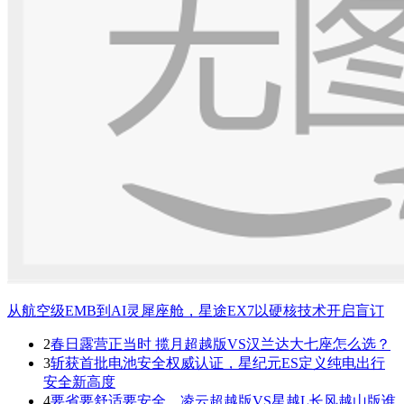
从航空级EMB到AI灵犀座舱，星途EX7以硬核技术开启盲订
2
春日露营正当时 揽月超越版VS汉兰达大七座怎么选？
3
斩获首批电池安全权威认证，星纪元ES定义纯电出行
安全新高度
4
要省要舒适要安全，凌云超越版VS星越L长风越山版谁