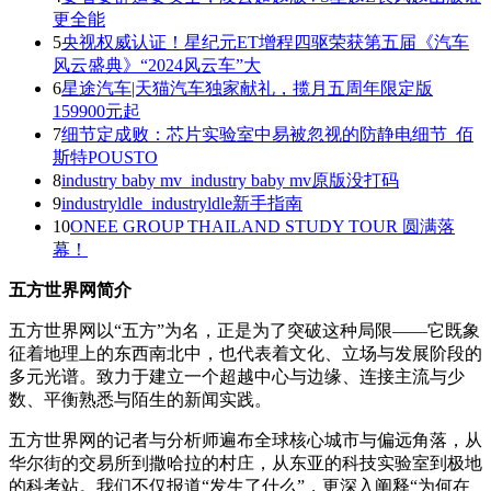
更全能
5
央视权威认证！星纪元ET增程四驱荣获第五届《汽车
风云盛典》“2024风云车”大
6
星途汽车|天猫汽车独家献礼，揽月五周年限定版
159900元起
7
细节定成败：芯片实验室中易被忽视的防静电细节_佰
斯特POUSTO
8
industry baby mv_industry baby mv原版没打码
9
industryldle_industryldle新手指南
10
ONEE GROUP THAILAND STUDY TOUR 圆满落
幕！
五方世界网简介
五方世界网以“五方”为名，正是为了突破这种局限——它既象
征着地理上的东西南北中，也代表着文化、立场与发展阶段的
多元光谱。致力于建立一个超越中心与边缘、连接主流与少
数、平衡熟悉与陌生的新闻实践。
五方世界网的记者与分析师遍布全球核心城市与偏远角落，从
华尔街的交易所到撒哈拉的村庄，从东亚的科技实验室到极地
的科考站。我们不仅报道“发生了什么”，更深入阐释“为何在