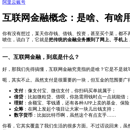
阿里云账号
互联网金融概念：是啥、有啥
你有没有想过，某天你存钱、借钱、投资，甚至买个菜，都不
唬住，说白了，它就是
把传统的金融业务搬到了网上、手机上
一、互联网金融，到底是什么？
好，那我们先得搞懂，互联网金融究竟指的是啥？它是不是就
呃，其实不止。虽然支付是很重要的一块，但互金的范围要广
支付
：像支付宝、微信支付，你扫码买单就属于；
借贷
：比如微粒贷、借呗，你急需用钱时点一点就能借；
理财
：余额宝、零钱通，还有各种APP上卖的基金、保险
众筹
：在网上发起个项目让大家一块儿出钱支持；
数字货币
：比如比特币啊，虽然这个有点玄乎……
你看，它其实覆盖了我们生活的很多方面。不过话说回来，虽