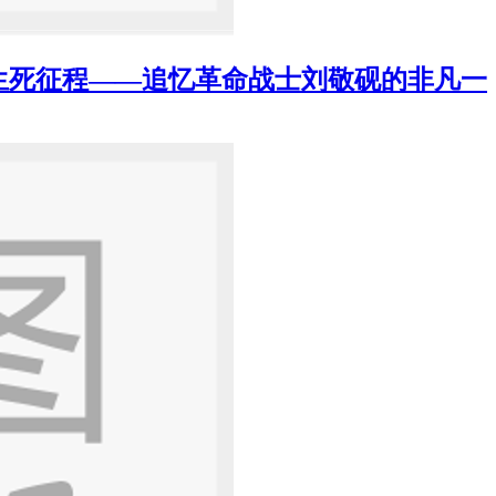
生死征程——追忆革命战士刘敬砚的非凡一