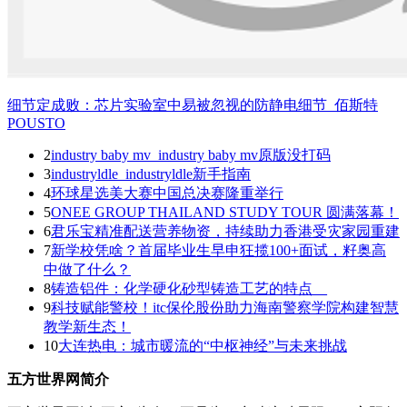
细节定成败：芯片实验室中易被忽视的防静电细节_佰斯特
POUSTO
2
industry baby mv_industry baby mv原版没打码
3
industryldle_industryldle新手指南
4
环球星选美大赛中国总决赛隆重举行
5
ONEE GROUP THAILAND STUDY TOUR 圆满落幕！
6
君乐宝精准配送营养物资，持续助力香港受灾家园重建
7
新学校凭啥？首届毕业生早申狂揽100+面试，籽奥高
中做了什么？
8
铸造铝件：化学硬化砂型铸造工艺的特点__
9
科技赋能警校！itc保伦股份助力海南警察学院构建智慧
教学新生态！
10
大连热电：城市暖流的“中枢神经”与未来挑战
五方世界网简介