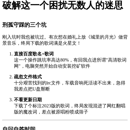
破解这一个困扰无数人的迷思
刑孤守踩的三个坑
刚入坑时我也被坑过。有次想在婚礼上放《城里的月光》做背
景音乐，终局下载的歌词满是火星文！
直接百度歌名+歌词
这一个操作跳坑率高达80%，有回我点进所谓"高清歌词
网"，电脑突然开始自动安装挖矿软件
疏忽文件格式
十分艰苦找到的lrc文件，车载音响死活读不出来，急得
我差点把U盘掰断
不看更新日期
下载了个标注2023版的歌词，终局发现混进了网红翻唱
版的魔改词，差点被原唱粉喷成筛子
自问自答时间