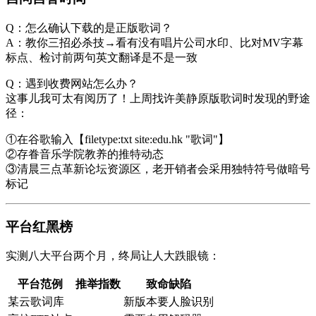
Q：怎么确认下载的是正版歌词？
A：教你三招必杀技→看有没有唱片公司水印、比对MV字幕
标点、检讨前两句英文翻译是不是一致
Q：遇到收费网站怎么办？
这事儿我可太有阅历了！上周找许美静原版歌词时发现的野途
径：
①在谷歌输入【filetype:txt site:edu.hk "歌词"】
②存眷音乐学院教养的推特动态
③清晨三点革新论坛资源区，老开销者会采用独特符号做暗号
标记
平台红黑榜
实测八大平台两个月，终局让人大跌眼镜：
平台范例
推举指数
致命缺陷
某云歌词库
新版本要人脸识别