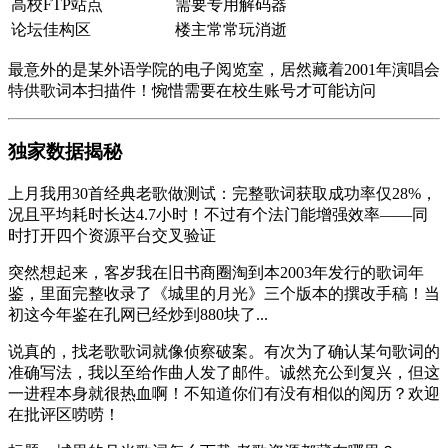
高校FTP站点
需要专用解码器
论坛佳构区
楼主常常玩消逝
最意外的是某外语学院的电子阅览室，居然藏着2001年演唱会
特供歌词本扫描件！惋惜需要在校生账号才可能访问
独家数据揭秘
上月我用30首经典老歌做测试：完整歌词获取成功率仅28%，
况且平均耗时长达4.7小时！不过有个法门能增强效率——同
时打开四个资源平台交叉验证
突然想起来，客岁我在旧书商圈淘到本2003年发行的歌词年
鉴，里面完整收录了《城里的月光》三个版本的撰改手稿！当
初这今年鉴在孔网已经炒到880块了...
说真的，找老歌歌词就像侦察破案。有次为了确认某句歌词的
准确写法，我以至给作曲人发了邮件。诚然充公到复兴，但这
一进程本身就很热血啊！不知道你们有没有相似的阅历？欢迎
在批评区唠唠！