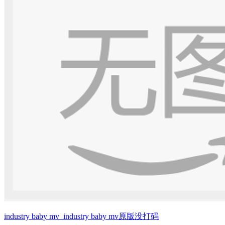
industry baby mv_industry baby mv原版没打码