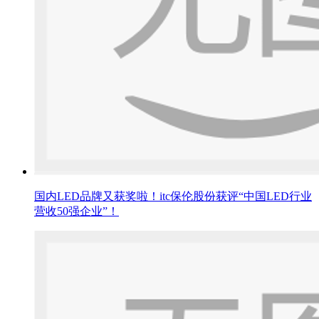
国内LED品牌又获奖啦！itc保伦股份获评“中国LED行业
营收50强企业”！