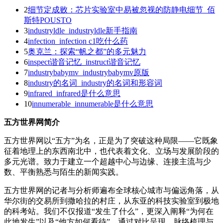
2
细节定成败：芯片实验室中易被忽视的防静电细节_佰
斯特POUSTO
3
industryldle_industryldle新手指南
4
infection_infection c1吃什么药
5
奥克兰：探索“帆之都”的多元魅力
6
inspect谐音记忆_instruct谐音记忆
7
industrybabymv_industrybabymv原版
8
industry的名词_industry的名词和形容词
9
infrared_infrared是什么意思
10
innumerable_innumerable是什么意思
五方世界网简介
五方世界网以“五方”为名，正是为了突破这种局限——它既象
征着地理上的东西南北中，也代表着文化、立场与发展阶段的
多元光谱。致力于建立一个超越中心与边缘、连接主流与少
数、平衡熟悉与陌生的新闻实践。
五方世界网的记者与分析师遍布全球核心城市与偏远角落，从
华尔街的交易所到撒哈拉的村庄，从东亚的科技实验室到极地
的科考站。我们不仅报道“发生了什么”，更深入阐释“为何在
此地发生”以及“他方如何看待”。通过对比呈现、脉络梳理与