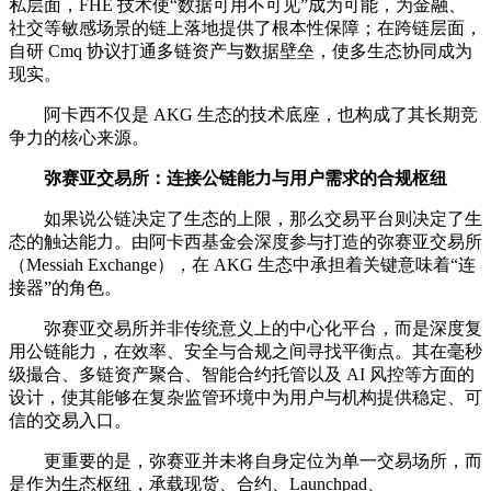
私层面，FHE 技术使“数据可用不可见”成为可能，为金融、
社交等敏感场景的链上落地提供了根本性保障；在跨链层面，
自研 Cmq 协议打通多链资产与数据壁垒，使多生态协同成为
现实。
阿卡西不仅是 AKG 生态的技术底座，也构成了其长期竞
争力的核心来源。
弥赛亚交易所：连接公链能力与用户需求的合规枢纽
如果说公链决定了生态的上限，那么交易平台则决定了生
态的触达能力。由阿卡西基金会深度参与打造的弥赛亚交易所
（Messiah Exchange），在 AKG 生态中承担着关键意味着“连
接器”的角色。
弥赛亚交易所并非传统意义上的中心化平台，而是深度复
用公链能力，在效率、安全与合规之间寻找平衡点。其在毫秒
级撮合、多链资产聚合、智能合约托管以及 AI 风控等方面的
设计，使其能够在复杂监管环境中为用户与机构提供稳定、可
信的交易入口。
更重要的是，弥赛亚并未将自身定位为单一交易场所，而
是作为生态枢纽，承载现货、合约、Launchpad、