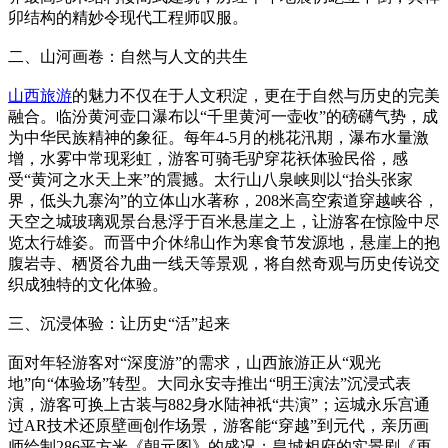
卯结构的精妙令现代工程师叹服。
二、山河画卷：自然与人文的共生
山西旅游
的魅力不仅在于人文积淀，更在于自然与历史的完美
融合。临汾黄河壶口瀑布以“千里黄河一壶收”的磅礴气势，成
为中华民族精神的象征。每年4-5月的桃花汛期，瀑布水量激
增，水雾中常现彩虹，游客可骑毛驴穿花袄体验民俗，感
受“黄河之水天上来”的震撼。太行山八泉峡则以“抬头张家
界，低头九寨沟”的立体山水著称，208米高空索道穿越峡谷，
天空之城玻璃观景台悬浮于百米悬崖之上，让游客在惊险中尽
览太行雄姿。而晋中介休绵山作为寒食节发源地，悬崖上的抱
腹岩寺、栖贤谷九曲一线天等景观，将自然奇观与历史传说交
织成独特的文化体验。
三、沉浸体验：让历史“活”起来
面对年轻游客对“深度游”的需求，山西旅游正从“观光
地”向“体验场”转型。大同永安寺推出“明王演法”沉浸式表
演，游客可换上古装与882身水陆神祇“共演”；运城永乐宫通
过AR技术还原壁画创作场景，游客能“穿越”到元代，亲历画
师绘制286平方米《朝元图》的盛况；皇城相府的实景剧《再