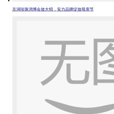
京润珍珠消博会放大招，实力品牌绽放母亲节