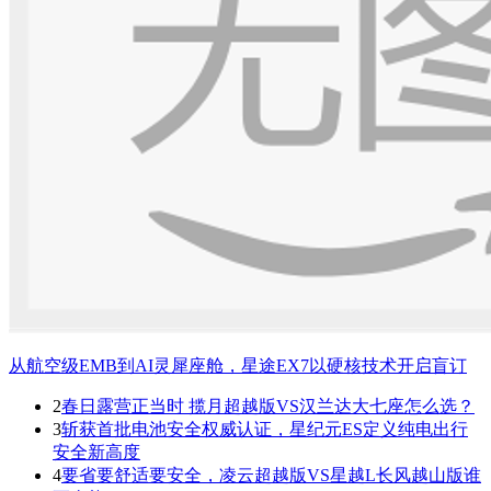
从航空级EMB到AI灵犀座舱，星途EX7以硬核技术开启盲订
2
春日露营正当时 揽月超越版VS汉兰达大七座怎么选？
3
斩获首批电池安全权威认证，星纪元ES定义纯电出行
安全新高度
4
要省要舒适要安全，凌云超越版VS星越L长风越山版谁