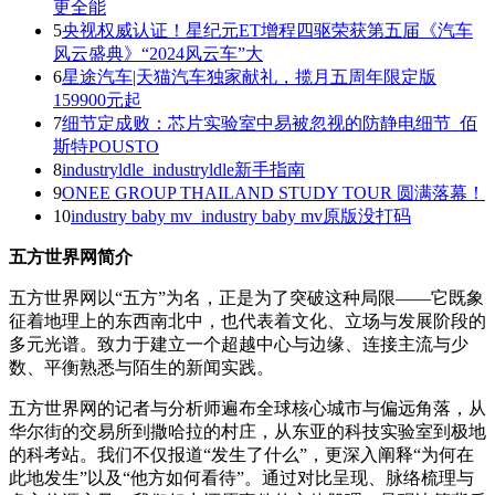
更全能
5
央视权威认证！星纪元ET增程四驱荣获第五届《汽车
风云盛典》“2024风云车”大
6
星途汽车|天猫汽车独家献礼，揽月五周年限定版
159900元起
7
细节定成败：芯片实验室中易被忽视的防静电细节_佰
斯特POUSTO
8
industryldle_industryldle新手指南
9
ONEE GROUP THAILAND STUDY TOUR 圆满落幕！
10
industry baby mv_industry baby mv原版没打码
五方世界网简介
五方世界网以“五方”为名，正是为了突破这种局限——它既象
征着地理上的东西南北中，也代表着文化、立场与发展阶段的
多元光谱。致力于建立一个超越中心与边缘、连接主流与少
数、平衡熟悉与陌生的新闻实践。
五方世界网的记者与分析师遍布全球核心城市与偏远角落，从
华尔街的交易所到撒哈拉的村庄，从东亚的科技实验室到极地
的科考站。我们不仅报道“发生了什么”，更深入阐释“为何在
此地发生”以及“他方如何看待”。通过对比呈现、脉络梳理与