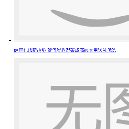
健康礼赠新趋势 贺佰岁趣湿茶成高端实用送礼优选