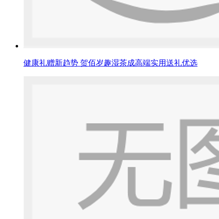
健康礼赠新趋势 贺佰岁趣湿茶成高端实用送礼优选