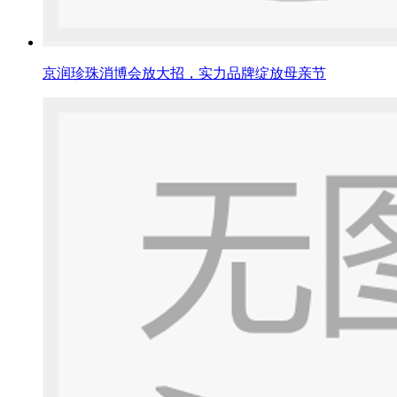
京润珍珠消博会放大招，实力品牌绽放母亲节