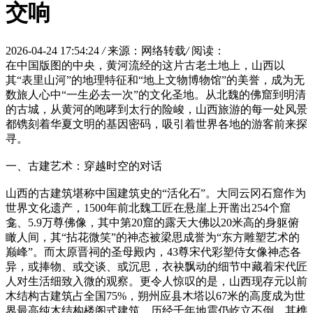
交响
2026-04-24 17:54:24
/
来源：网络转载
/
阅读：
在中国版图的中央，黄河流经的这片古老土地上，山西以
其“表里山河”的地理特征和“地上文物博物馆”的美誉，成为无
数旅人心中“一生必去一次”的文化圣地。从北魏的佛窟到明清
的古城，从黄河的咆哮到太行的险峻，山西旅游的每一处风景
都镌刻着华夏文明的基因密码，吸引着世界各地的游客前来探
寻。
一、古建艺术：穿越时空的对话
山西的古建筑堪称中国建筑史的“活化石”。大同云冈石窟作为
世界文化遗产，1500年前北魏工匠在悬崖上开凿出254个窟
龛、5.9万尊佛像，其中第20窟的露天大佛以20米高的身躯俯
瞰人间，其“拈花微笑”的神态被梁思成誉为“东方雕塑艺术的
巅峰”。而太原晋祠的圣母殿内，43尊宋代彩塑侍女像神态各
异，或捧物、或交谈、或沉思，衣袂飘动的细节中藏着宋代匠
人对生活细致入微的观察。更令人惊叹的是，山西现存元以前
木结构古建筑占全国75%，朔州应县木塔以67米的高度成为世
界最高纯木结构楼阁式建筑，历经千年地震仍屹立不倒，其榫