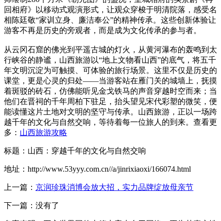
回相府》以移动式观演形式，让观众穿梭于明清院落，感受名
相陈廷敬“家训立身、廉洁奉公”的精神传承。这些创新体验让
游客不再是历史的旁观者，而是成为文化传承的参与者。
从云冈石窟的佛光到平遥古城的灯火，从黄河瀑布的轰鸣到太
行峡谷的静谧，山西旅游以“地上文物看山西”的底气，将五千
年文明沉淀为可触摸、可体验的旅行场景。这里不仅是历史的
课堂，更是心灵的归处——当游客站在雁门关的城墙上，抚摸
着斑驳的砖石，仿佛能听见金戈铁马的声音穿越时空而来；当
他们在晋祠的千年周柏下驻足，抬头望见宋代彩塑的微笑，便
能读懂这片土地对文明的坚守与传承。山西旅游，正以一场跨
越千年的文化与自然交响，等待着每一位旅人的到来。查看更
多：
山西旅游攻略
标题：山西：穿越千年的文化与自然交响
地址：http://www.53yyy.com.cn//a/jinrixiaoxi/166074.html
上一篇：
京润珍珠消博会放大招，实力品牌绽放母亲节
下一篇：没有了