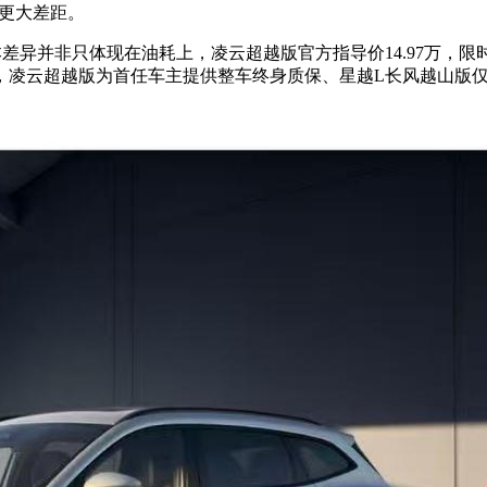
开更大差距。
并非只体现在油耗上，凌云超越版官方指导价14.97万，限时优惠
之外，凌云超越版为首任车主提供整车终身质保、星越L长风越山版