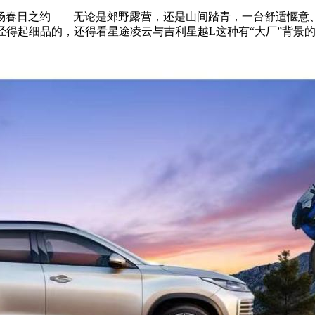
场春日之约——无论是郊野露营，还是山间踏青，一台舒适惬意、
经得起细品的，还得看星途凌云与吉利星越L这种有“大厂”背景