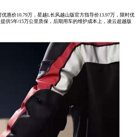
价10.79万，星越L长风越山版官方指导价13.97万，限时优
仅提供5年/15万公里质保，后期用车的维护成本上，凌云超越版