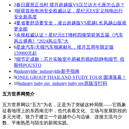
2
春日露营正当时 揽月超越版VS汉兰达大七座怎么选？
3
斩获首批电池安全权威认证，星纪元ES定义纯电出行
安全新高度
4
要省要舒适要安全，凌云超越版VS星越L长风越山版谁
更全能
5
央视权威认证！星纪元ET增程四驱荣获第五届《汽车
风云盛典》“2024风云车”大
6
星途汽车|天猫汽车独家献礼，揽月五周年限定版
159900元起
7
细节定成败：芯片实验室中易被忽视的防静电细节_佰
斯特POUSTO
8
industryldle_industryldle新手指南
9
ONEE GROUP THAILAND STUDY TOUR 圆满落幕！
10
industry baby mv_industry baby mv原版没打码
五方世界网简介
五方世界网以“五方”为名，正是为了突破这种局限——它既象
征着地理上的东西南北中，也代表着文化、立场与发展阶段的
多元光谱。致力于建立一个超越中心与边缘、连接主流与少
数、平衡熟悉与陌生的新闻实践。