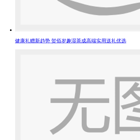
健康礼赠新趋势 贺佰岁趣湿茶成高端实用送礼优选