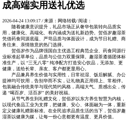
成高端实用送礼优选
2026-04-24 13:09:17
/
来源：网络转载
/
阅读：
随着健康意识提升，礼品市场正从奢华包装转向品质实
用，健康化、高端化、有内涵成为送礼新趋势。贺佰岁趣湿茶
凭借药食同源底蕴、严苛品质与体面设计，成为节日礼赠、商
务往来、亲情致意的热门选择。
贺佰岁作为品牌强国自主优选工程典范企业、药食同源行
业标准起草单位，品质与公信力双重保障。趣湿茶遵循团体标
准生产，以 “三无八零” 纯净配方打造安心饮品，无添加、更
健康，送给长辈、亲友、客户都更显用心。
产品兼具养生价值与实用性，日常祛湿、饭后解腻、办公
提神均可饮用，告别华而不实，让礼物真正用得上、常相伴。
包装融合传统美学与现代简约风格，高端大气、质感出众，传
递 “喝百岁、活百岁” 的美好祝福。
从节气养生到礼赠文化，贺佰岁以东方养生智慧为内核，
以现代食品工业为支撑，把健康、安心、体面融为一体，重新
定义健康礼赠新标准。在全民追求品质生活的当下，贺佰岁趣
湿茶以健康为媒，让每一份心意都更有温度、更具价值。