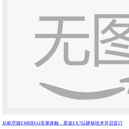
从航空级EMB到AI灵犀座舱，星途EX7以硬核技术开启盲订