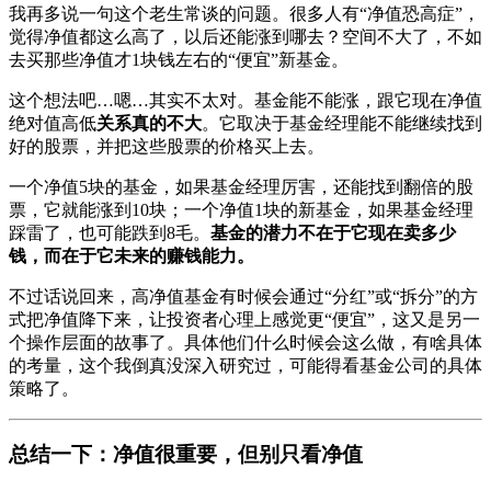
我再多说一句这个老生常谈的问题。很多人有“净值恐高症”，
觉得净值都这么高了，以后还能涨到哪去？空间不大了，不如
去买那些净值才1块钱左右的“便宜”新基金。
这个想法吧…嗯…其实不太对。基金能不能涨，跟它现在净值
绝对值高低
关系真的不大
。它取决于基金经理能不能继续找到
好的股票，并把这些股票的价格买上去。
一个净值5块的基金，如果基金经理厉害，还能找到翻倍的股
票，它就能涨到10块；一个净值1块的新基金，如果基金经理
踩雷了，也可能跌到8毛。
基金的潜力不在于它现在卖多少
钱，而在于它未来的赚钱能力。
不过话说回来，高净值基金有时候会通过“分红”或“拆分”的方
式把净值降下来，让投资者心理上感觉更“便宜”，这又是另一
个操作层面的故事了。具体他们什么时候会这么做，有啥具体
的考量，这个我倒真没深入研究过，可能得看基金公司的具体
策略了。
总结一下：净值很重要，但别只看净值