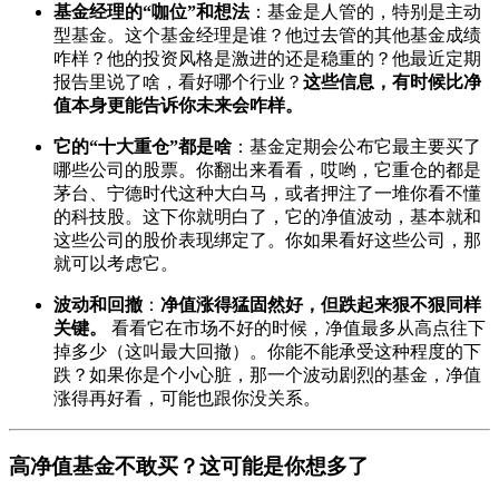
基金经理的“咖位”和想法
：基金是人管的，特别是主动
型基金。这个基金经理是谁？他过去管的其他基金成绩
咋样？他的投资风格是激进的还是稳重的？他最近定期
报告里说了啥，看好哪个行业？
这些信息，有时候比净
值本身更能告诉你未来会咋样。
它的“十大重仓”都是啥
：基金定期会公布它最主要买了
哪些公司的股票。你翻出来看看，哎哟，它重仓的都是
茅台、宁德时代这种大白马，或者押注了一堆你看不懂
的科技股。这下你就明白了，它的净值波动，基本就和
这些公司的股价表现绑定了。你如果看好这些公司，那
就可以考虑它。
波动和回撤
：
净值涨得猛固然好，但跌起来狠不狠同样
关键。
看看它在市场不好的时候，净值最多从高点往下
掉多少（这叫最大回撤）。你能不能承受这种程度的下
跌？如果你是个小心脏，那一个波动剧烈的基金，净值
涨得再好看，可能也跟你没关系。
高净值基金不敢买？这可能是你想多了