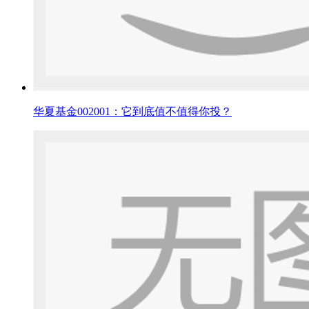
华夏基金002001：它到底值不值得你投？