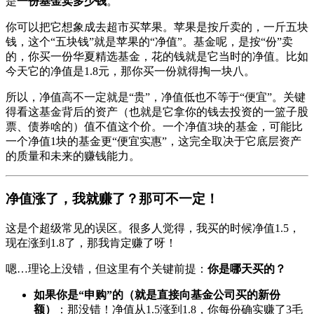
是
一份基金卖多少钱
。
你可以把它想象成去超市买苹果。苹果是按斤卖的，一斤五块
钱，这个“五块钱”就是苹果的“净值”。基金呢，是按“份”卖
的，你买一份华夏精选基金，花的钱就是它当时的净值。比如
今天它的净值是1.8元，那你买一份就得掏一块八。
所以，净值高不一定就是“贵”，净值低也不等于“便宜”。关键
得看这基金背后的资产（也就是它拿你的钱去投资的一篮子股
票、债券啥的）值不值这个价。一个净值3块的基金，可能比
一个净值1块的基金更“便宜实惠”，这完全取决于它底层资产
的质量和未来的赚钱能力。
净值涨了，我就赚了？那可不一定！
这是个超级常见的误区。很多人觉得，我买的时候净值1.5，
现在涨到1.8了，那我肯定赚了呀！
嗯…理论上没错，但这里有个关键前提：
你是哪天买的？
如果你是“申购”的（就是直接向基金公司买的新份
额）
：那没错！净值从1.5涨到1.8，你每份确实赚了3毛