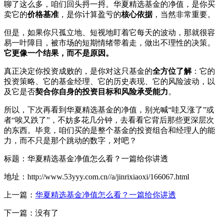
聊了这么多，咱们回头捋一捋。华夏精选基金的净值，是你买
卖它的
价格基准
，是你计算盈亏的
核心依据
，当然非常重要。
但是，如果你只孤立地、短视地盯着它每天的波动，那就很容
易一叶障目，被市场的短期情绪带着走，做出不理性的决策。
它更像一个结果，而不是原因。
真正决定你投资成败的，是你对这只基金的
全方位了解
：它的
投资策略、它的基金经理、它的历史表现、它的风险波动，以
及它是否
契合你自身的投资目标和风险承受能力
。
所以，下次再看到华夏精选基金的净值，别光喊“哇又涨了”或
者“唉又跌了”，不妨多花几分钟，去看看它背后那些更深层次
的东西。毕竟，咱们买的是整个基金的投资组合和经理人的能
力，而不只是那个跳动的数字，对吧？
标题：华夏精选基金净值怎么看？一篇给你讲透
地址：http://www.53yyy.com.cn//a/jinrixiaoxi/166067.html
上一篇：
华夏精选基金净值怎么看？一篇给你讲透
下一篇：没有了