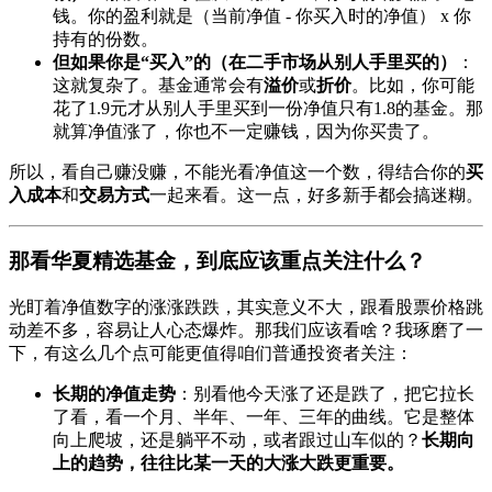
钱。你的盈利就是（当前净值 - 你买入时的净值） x 你
持有的份数。
但如果你是“买入”的（在二手市场从别人手里买的）
：
这就复杂了。基金通常会有
溢价
或
折价
。比如，你可能
花了1.9元才从别人手里买到一份净值只有1.8的基金。那
就算净值涨了，你也不一定赚钱，因为你买贵了。
所以，看自己赚没赚，不能光看净值这一个数，得结合你的
买
入成本
和
交易方式
一起来看。这一点，好多新手都会搞迷糊。
那看华夏精选基金，到底应该重点关注什么？
光盯着净值数字的涨涨跌跌，其实意义不大，跟看股票价格跳
动差不多，容易让人心态爆炸。那我们应该看啥？我琢磨了一
下，有这么几个点可能更值得咱们普通投资者关注：
长期的净值走势
：别看他今天涨了还是跌了，把它拉长
了看，看一个月、半年、一年、三年的曲线。它是整体
向上爬坡，还是躺平不动，或者跟过山车似的？
长期向
上的趋势，往往比某一天的大涨大跌更重要。