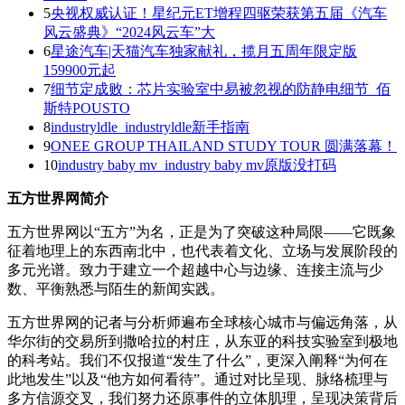
5
央视权威认证！星纪元ET增程四驱荣获第五届《汽车
风云盛典》“2024风云车”大
6
星途汽车|天猫汽车独家献礼，揽月五周年限定版
159900元起
7
细节定成败：芯片实验室中易被忽视的防静电细节_佰
斯特POUSTO
8
industryldle_industryldle新手指南
9
ONEE GROUP THAILAND STUDY TOUR 圆满落幕！
10
industry baby mv_industry baby mv原版没打码
五方世界网简介
五方世界网以“五方”为名，正是为了突破这种局限——它既象
征着地理上的东西南北中，也代表着文化、立场与发展阶段的
多元光谱。致力于建立一个超越中心与边缘、连接主流与少
数、平衡熟悉与陌生的新闻实践。
五方世界网的记者与分析师遍布全球核心城市与偏远角落，从
华尔街的交易所到撒哈拉的村庄，从东亚的科技实验室到极地
的科考站。我们不仅报道“发生了什么”，更深入阐释“为何在
此地发生”以及“他方如何看待”。通过对比呈现、脉络梳理与
多方信源交叉，我们努力还原事件的立体肌理，呈现决策背后