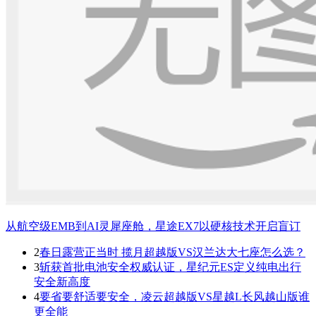
从航空级EMB到AI灵犀座舱，星途EX7以硬核技术开启盲订
2
春日露营正当时 揽月超越版VS汉兰达大七座怎么选？
3
斩获首批电池安全权威认证，星纪元ES定义纯电出行
安全新高度
4
要省要舒适要安全，凌云超越版VS星越L长风越山版谁
更全能