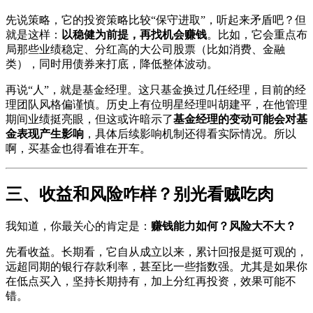
先说策略，它的投资策略比较“保守进取”，听起来矛盾吧？但
就是这样：
以稳健为前提，再找机会赚钱
。比如，它会重点布
局那些业绩稳定、分红高的大公司股票（比如消费、金融
类），同时用债券来打底，降低整体波动。
再说“人”，就是基金经理。这只基金换过几任经理，目前的经
理团队风格偏谨慎。历史上有位明星经理叫胡建平，在他管理
期间业绩挺亮眼，但这或许暗示了
基金经理的变动可能会对基
金表现产生影响
，具体后续影响机制还得看实际情况。所以
啊，买基金也得看谁在开车。
三、收益和风险咋样？别光看贼吃肉
我知道，你最关心的肯定是：
赚钱能力如何？风险大不大？
先看收益。长期看，它自从成立以来，累计回报是挺可观的，
远超同期的银行存款利率，甚至比一些指数强。尤其是如果你
在低点买入，坚持长期持有，加上分红再投资，效果可能不
错。