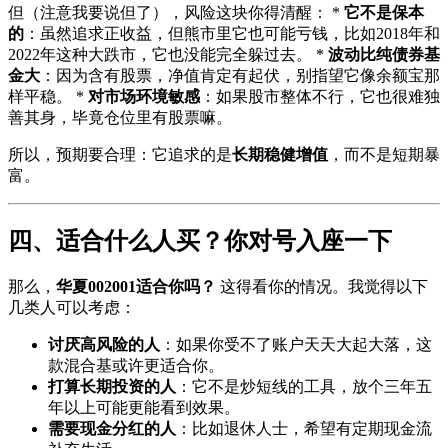
但（注意我要说但了），风险这块你得清醒： *
它不是保本
的
：虽然追求正收益，但熊市里它也可能亏钱，比如2018年和
2022年这种大跌市，它也没能完全躲过去。 *
波动比纯债券基
金大
：因为含有股票，净值肯定有起伏，别指望它像余额宝那
样平稳。 *
对市场环境敏感
：如果股市整体不行，它也很难独
善其身，毕竟仓位里有股票嘛。
所以，预期要合理：它追求的是
长期稳健增值
，而不是短期暴
富。
四、适合什么人买？你对号入座一下
那么，
华夏002001适合你吗？
这得看你的情况。我觉得以下
几类人可以考虑：
讨厌高风险的人
：如果你受不了账户天天大起大落，这
款混合基或许更适合你。
打算长期投资的人
：它不是炒短线的工具，放个三年五
年以上可能更能看到效果。
需要现金分红的人
：比如退休人士，希望有定期现金流