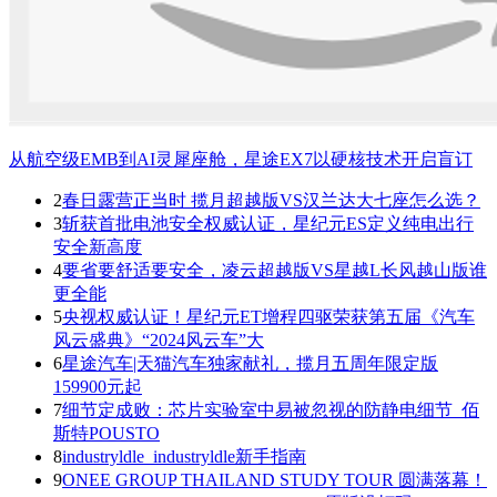
从航空级EMB到AI灵犀座舱，星途EX7以硬核技术开启盲订
2
春日露营正当时 揽月超越版VS汉兰达大七座怎么选？
3
斩获首批电池安全权威认证，星纪元ES定义纯电出行
安全新高度
4
要省要舒适要安全，凌云超越版VS星越L长风越山版谁
更全能
5
央视权威认证！星纪元ET增程四驱荣获第五届《汽车
风云盛典》“2024风云车”大
6
星途汽车|天猫汽车独家献礼，揽月五周年限定版
159900元起
7
细节定成败：芯片实验室中易被忽视的防静电细节_佰
斯特POUSTO
8
industryldle_industryldle新手指南
9
ONEE GROUP THAILAND STUDY TOUR 圆满落幕！