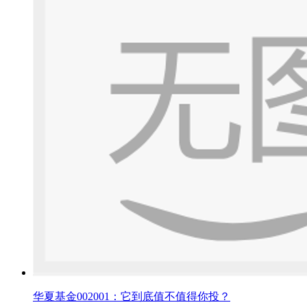
华夏基金002001：它到底值不值得你投？