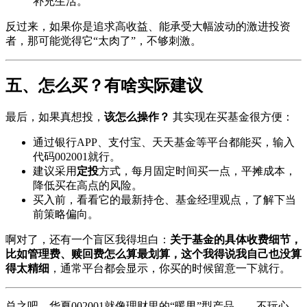
补充生活。
反过来，如果你是追求高收益、能承受大幅波动的激进投资
者，那可能觉得它“太肉了”，不够刺激。
五、怎么买？有啥实际建议
最后，如果真想投，
该怎么操作？
其实现在买基金很方便：
通过银行APP、支付宝、天天基金等平台都能买，输入
代码002001就行。
建议采用
定投
方式，每月固定时间买一点，平摊成本，
降低买在高点的风险。
买入前，看看它的最新持仓、基金经理观点，了解下当
前策略偏向。
啊对了，还有一个盲区我得坦白：
关于基金的具体收费细节，
比如管理费、赎回费怎么算最划算，这个我得说我自己也没算
得太精细
，通常平台都会显示，你买的时候留意一下就行。
总之吧，华夏002001就像理财里的“暖男”型产品——不玩心