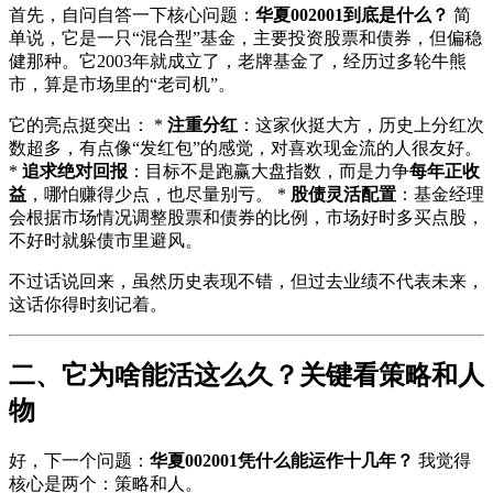
首先，自问自答一下核心问题：
华夏002001到底是什么？
简
单说，它是一只“混合型”基金，主要投资股票和债券，但偏稳
健那种。它2003年就成立了，老牌基金了，经历过多轮牛熊
市，算是市场里的“老司机”。
它的亮点挺突出： *
注重分红
：这家伙挺大方，历史上分红次
数超多，有点像“发红包”的感觉，对喜欢现金流的人很友好。
*
追求绝对回报
：目标不是跑赢大盘指数，而是力争
每年正收
益
，哪怕赚得少点，也尽量别亏。 *
股债灵活配置
：基金经理
会根据市场情况调整股票和债券的比例，市场好时多买点股，
不好时就躲债市里避风。
不过话说回来，虽然历史表现不错，但过去业绩不代表未来，
这话你得时刻记着。
二、它为啥能活这么久？关键看策略和人
物
好，下一个问题：
华夏002001凭什么能运作十几年？
我觉得
核心是两个：策略和人。