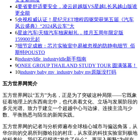
4
要省要舒适要安全，凌云超越版VS星越L长风越山版谁
更全能
5
央视权威认证！星纪元ET增程四驱荣获第五届《汽车
风云盛典》“2024风云车”大
6
星途汽车|天猫汽车独家献礼，揽月五周年限定版
159900元起
7
细节定成败：芯片实验室中易被忽视的防静电细节_佰
斯特POUSTO
8
industryldle_industryldle新手指南
9
ONEE GROUP THAILAND STUDY TOUR 圆满落幕！
10
industry baby mv_industry baby mv原版没打码
五方世界网简介
五方世界网以“五方”为名，正是为了突破这种局限——它既象
征着地理上的东西南北中，也代表着文化、立场与发展阶段的
多元光谱。致力于建立一个超越中心与边缘、连接主流与少
数、平衡熟悉与陌生的新闻实践。
五方世界网的记者与分析师遍布全球核心城市与偏远角落，从
华尔街的交易所到撒哈拉的村庄，从东亚的科技实验室到极地
的科考站。我们不仅报道“发生了什么”，更深入阐释“为何在