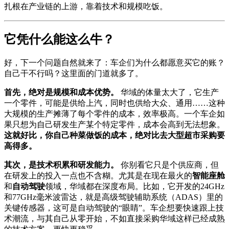
扎根在产业链的上游，靠着技术和规模吃饭。
它凭什么能这么牛？
好，下一个问题自然就来了：车企们为什么都愿意买它的账？
自己干不行吗？这里面的门道就多了。
首先，绝对是规模和成本优势。
华域的体量太大了，它生产
一个零件，可能是供给上汽，同时也供给大众、通用……这种
大规模的生产摊薄了每个零件的成本，效率极高。一个车企如
果只想为自己研发生产某个特定零件，成本会高到无法想象。
这就好比，你自己种菜做饭的成本，绝对比去大型超市采购要
高得多。
其次，是技术积累和研发能力。
你别看它只是个供应商，但
在研发上的投入一点也不含糊。尤其是在现在最火的
智能座舱
和
自动驾驶
领域，华域都在深度布局。比如，它开发的24GHz
和77GHz毫米波雷达，就是高级驾驶辅助系统（ADAS）里的
关键传感器，这可是自动驾驶的“眼睛”。车企想要快速跟上技
术潮流，与其自己从零开始，不如直接采购华域这样已经成熟