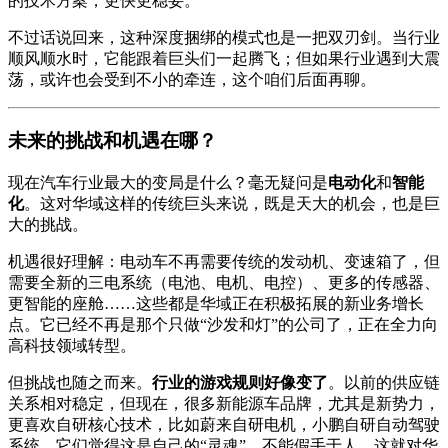
的技术方案，更快更稳妥。
不过话说回来，这种深度捆绑的模式也是一把双刃剑。当行业
顺风顺水时，它能跟着巨头们一起腾飞；但如果行业遇到大震
荡，或许也会受到不小的牵连，这个咱们后面再聊。
未来的挑战和机遇在哪？
现在汽车行业最大的变局是什么？毫无疑问是
电动化
和
智能
化
。这对华域这样的传统巨头来说，既是天大的机会，也是巨
大的挑战。
机遇很好理解：电动车不再需要传统的发动机、变速箱了，但
需要全新的三电系统（电池、电机、电控）、更多的传感器、
更智能的座舱……这些都是华域正在积极拓展的新业务增长
点。它已经不再是那个只做“沙发和灯”的公司了，正在全力向
高科技领域转型。
但挑战也随之而来。
行业的游戏规则好像变了
。以前的供应链
关系相对稳定，但现在，很多新能源车品牌，尤其是新势力，
更喜欢自研核心技术，比如蔚来自研电机，小鹏自研自动驾驶
系统。它们觉得这是自己的“灵魂”，不能假手于人。这就对华