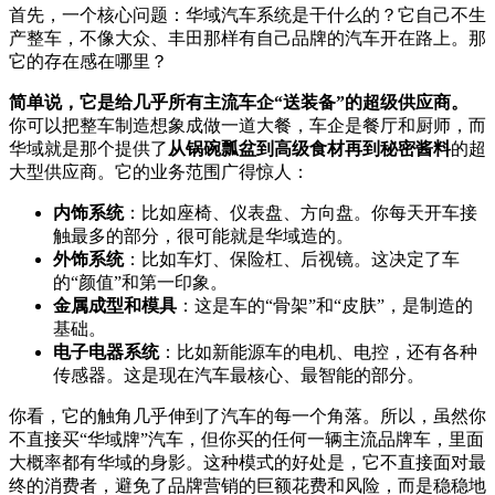
首先，一个核心问题：华域汽车系统是干什么的？它自己不生
产整车，不像大众、丰田那样有自己品牌的汽车开在路上。那
它的存在感在哪里？
简单说，它是给几乎所有主流车企“送装备”的超级供应商。
你可以把整车制造想象成做一道大餐，车企是餐厅和厨师，而
华域就是那个提供了
从锅碗瓢盆到高级食材再到秘密酱料
的超
大型供应商。它的业务范围广得惊人：
内饰系统
：比如座椅、仪表盘、方向盘。你每天开车接
触最多的部分，很可能就是华域造的。
外饰系统
：比如车灯、保险杠、后视镜。这决定了车
的“颜值”和第一印象。
金属成型和模具
：这是车的“骨架”和“皮肤”，是制造的
基础。
电子电器系统
：比如新能源车的电机、电控，还有各种
传感器。这是现在汽车最核心、最智能的部分。
你看，它的触角几乎伸到了汽车的每一个角落。所以，虽然你
不直接买“华域牌”汽车，但你买的任何一辆主流品牌车，里面
大概率都有华域的身影。这种模式的好处是，它不直接面对最
终的消费者，避免了品牌营销的巨额花费和风险，而是稳稳地