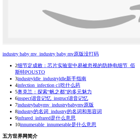
industry baby mv_industry baby mv原版没打码
2
细节定成败：芯片实验室中易被忽视的防静电细节_佰
斯特POUSTO
3
industryldle_industryldle新手指南
4
infection_infection c1吃什么药
5
奥克兰：探索“帆之都”的多元魅力
6
inspect谐音记忆_instruct谐音记忆
7
industrybabymv_industrybabymv原版
8
industry的名词_industry的名词和形容词
9
infrared_infrared是什么意思
10
innumerable_innumerable是什么意思
五方世界网简介