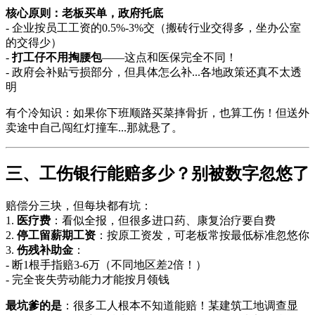
核心原则：老板买单，政府托底
- 企业按员工工资的0.5%-3%交（搬砖行业交得多，坐办公室
的交得少）
-
打工仔不用掏腰包
——这点和医保完全不同！
- 政府会补贴亏损部分，但具体怎么补...各地政策还真不太透
明
有个冷知识：如果你下班顺路买菜摔骨折，也算工伤！但送外
卖途中自己闯红灯撞车...那就悬了。
三、工伤银行能赔多少？别被数字忽悠了
赔偿分三块，但每块都有坑：
1.
医疗费
：看似全报，但很多进口药、康复治疗要自费
2.
停工留薪期工资
：按原工资发，可老板常按最低标准忽悠你
3.
伤残补助金
：
- 断1根手指赔3-6万（不同地区差2倍！）
- 完全丧失劳动能力才能按月领钱
最坑爹的是
：很多工人根本不知道能赔！某建筑工地调查显