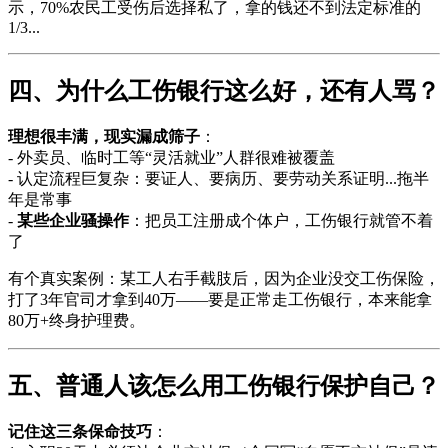
示，70%农民工受伤后选择私了，拿的钱还不到法定标准的
1/3...
四、为什么工伤银行这么好，还有人骂？
理想很丰满，现实漏成筛子
：
- 外卖员、临时工等“灵活就业”人群很难被覆盖
- 认定流程巨复杂：要证人、要病历、要劳动关系证明...拖半
年是常事
-
某些企业骚操作
：把员工注册成个体户，工伤银行就管不着
了
有个真实案例：某工人右手截肢后，因为企业没交工伤保险，
打了3年官司才拿到40万——要是正常走工伤银行，本来能拿
80万+终身护理费。
五、普通人该怎么用工伤银行保护自己？
记住这三条保命技巧
：