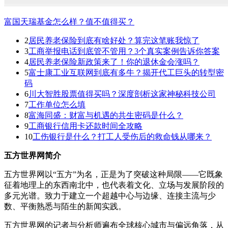
富国天瑞基金怎么样？值不值得买？
2
居民养老保险到底有啥好处？算完这笔账我惊了
3
工商举报电话到底管不管用？3个真实案例告诉你答案
4
居民养老保险新政策来了！你的退休金会涨吗？
5
富士康工业互联网到底有多牛？揭开代工巨头的转型密
码
6
川大智胜股票值得买吗？深度剖析这家神秘科技公司
7
工作单位怎么填
8
富海同盛：财富与机遇的共生密码是什么？
9
工商银行信用卡还款时间全攻略
10
工伤银行是什么？打工人受伤后的救命钱从哪来？
五方世界网简介
五方世界网以“五方”为名，正是为了突破这种局限——它既象
征着地理上的东西南北中，也代表着文化、立场与发展阶段的
多元光谱。致力于建立一个超越中心与边缘、连接主流与少
数、平衡熟悉与陌生的新闻实践。
五方世界网的记者与分析师遍布全球核心城市与偏远角落，从