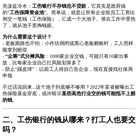
先泼盆冷水：
工伤银行不存钱也不贷款
，它其实是政府搞
的“
工伤保障资金池
”。简单说，就是让所有企业按员工工资比
例交一笔钱（工伤保险），汇成一个大池子。谁在工作中受伤
了，就从池子里掏钱赔。
为什么需要这个设计？
- 老板跑路也不怕：小作坊倒闭或黑心老板赖账时，工人照样
能拿到赔偿
-
“众筹”式分摊风险
：1000家企业交钱，可能只有10家出事
故，比每家企业自己扛风险划算多了
- 防止“踢皮球”：以前工人得自己告企业，现在直接找社保局
申领
不过话说回来...这个池子到底够不够用？2022年某省被曝出工
伤保险基金穿底，或许暗示
某些高危行业交的钱可能抵不上赔
的钱
。
二、工伤银行的钱从哪来？打工人也要交
吗？