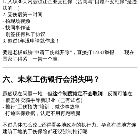
1. 入职30天内必须让企业交社保（合同写“自愿不交社保”是违
法的！）
2. 受伤后第一时间：
- 拍现场视频
- 找同事作证
- 别签任何私了协议
3. 超过1年没申请就作废！
要是老板威胁“申请工伤就开除”，直接打12333举报——现在
国家盯得紧，一告一个准。
六、未来工伤银行会消失吗？
虽然现在问题一堆，但
这个制度肯定不会取消
，反而可能在：
- 覆盖外卖骑手等新职业（已有试点）
- 推行“工伤预防”培训，减少事故率
- 打通医保数据，认定不用再跑断腿
不过具体怎么改...还得看各地政府的执行力。毕竟有些地方连
建筑工地的工伤保险都还没强制推行呢！