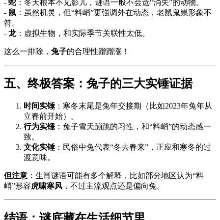
-
蛇
：冬天根本不见影儿，谜语一般不会选“消失”的动物。
-
鼠
：虽然机灵，但“料峭”更强调外在动态，老鼠鬼祟形象不
符。
-
龙
：虚拟生物，和实际季节关联性太低。
这么一排除，
兔子
的合理性蹭蹭涨！
五、终极答案：兔子的三大实锤证据
时间实锤
：寒冬末尾是兔年交接期（比如2023年兔年从
立春前开始）。
行为实锤
：兔子雪天蹦跳的习性，和“料峭”的动态感一
致。
文化实锤
：民俗中兔代表“冬去春来”，正应和寒冬的过
渡意味。
但注意
：生肖谜语可能有多个解释，比如部分地区认为“料
峭”形容
虎啸寒风
，不过主流观点还是偏向兔。
结语：谜底藏在生活细节里