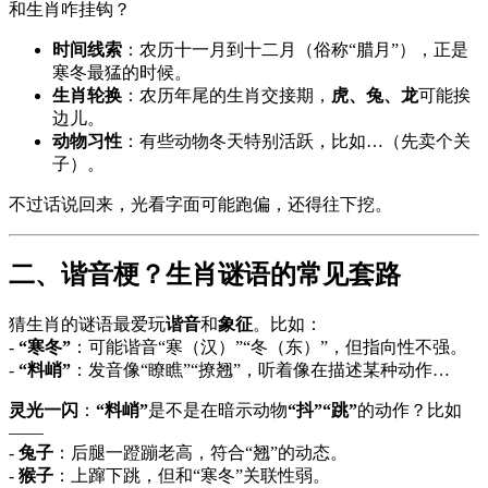
和生肖咋挂钩？
时间线索
：农历十一月到十二月（俗称“腊月”），正是
寒冬最猛的时候。
生肖轮换
：农历年尾的生肖交接期，
虎、兔、龙
可能挨
边儿。
动物习性
：有些动物冬天特别活跃，比如…（先卖个关
子）。
不过话说回来，光看字面可能跑偏，还得往下挖。
二、谐音梗？生肖谜语的常见套路
猜生肖的谜语最爱玩
谐音
和
象征
。比如：
-
“寒冬”
：可能谐音“寒（汉）”“冬（东）”，但指向性不强。
-
“料峭”
：发音像“瞭瞧”“撩翘”，听着像在描述某种动作…
灵光一闪
：
“料峭”
是不是在暗示动物
“抖”“跳”
的动作？比如
——
-
兔子
：后腿一蹬蹦老高，符合“翘”的动态。
-
猴子
：上蹿下跳，但和“寒冬”关联性弱。