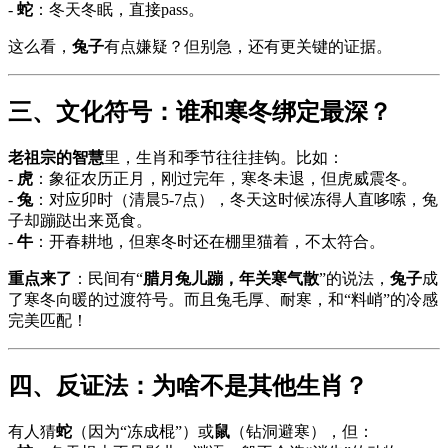
-
蛇
：冬天冬眠，直接pass。
这么看，
兔子
有点嫌疑？但别急，还有更关键的证据。
三、文化符号：谁和寒冬绑定最深？
老祖宗的智慧
里，生肖和季节往往挂钩。比如：
-
虎
：象征农历正月，刚过完年，寒冬未退，但虎威震冬。
-
兔
：对应卯时（清晨5-7点），冬天这时候冻得人直哆嗦，兔
子却蹦跶出来觅食。
-
牛
：开春耕地，但寒冬时还在棚里猫着，不太符合。
重点来了
：民间有“
腊月兔儿蹦，年关寒气散
”的说法，
兔子
成
了寒冬向暖的过渡符号。而且兔毛厚、耐寒，和“料峭”的冷感
完美匹配！
四、反证法：为啥不是其他生肖？
有人猜
蛇
（因为“冻成棍”）或
鼠
（钻洞避寒），但：