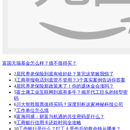
富国天瑞基金怎么样？值不值得买？
2
居民养老保险到底有啥好处？算完这笔账我惊了
3
工商举报电话到底管不管用？3个真实案例告诉你答案
4
居民养老保险新政策来了！你的退休金会涨吗？
5
富士康工业互联网到底有多牛？揭开代工巨头的转型密
码
6
川大智胜股票值得买吗？深度剖析这家神秘科技公司
7
工作单位怎么填
8
富海同盛：财富与机遇的共生密码是什么？
9
工商银行信用卡还款时间全攻略
10
工伤银行是什么？打工人受伤后的救命钱从哪来？