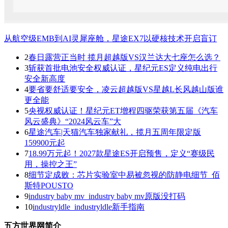
从航空级EMB到AI灵犀座舱，星途EX7以硬核技术开启盲订
2
春日露营正当时 揽月超越版VS汉兰达大七座怎么选？
3
斩获首批电池安全权威认证，星纪元ES定义纯电出行
安全新高度
4
要省要舒适要安全，凌云超越版VS星越L长风越山版谁
更全能
5
央视权威认证！星纪元ET增程四驱荣获第五届《汽车
风云盛典》“2024风云车”大
6
星途汽车|天猫汽车独家献礼，揽月五周年限定版
159900元起
7
18.99万元起！2027款星途ES开启预售，定义“赛级民
用，操控之王”
8
细节定成败：芯片实验室中易被忽视的防静电细节_佰
斯特POUSTO
9
industry baby mv_industry baby mv原版没打码
10
industryldle_industryldle新手指南
五方世界网简介