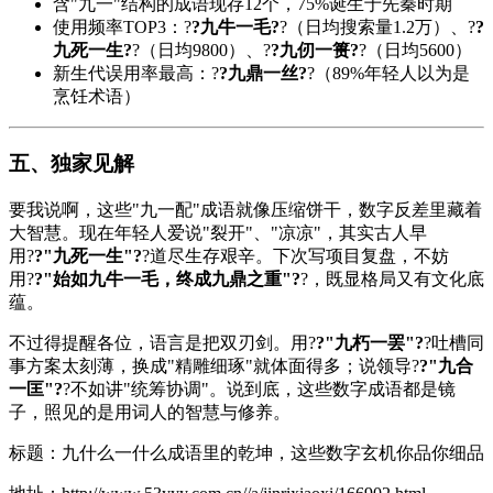
含"九一"结构的成语现存12个，75%诞生于先秦时期
使用频率TOP3：?
?九牛一毛?
?（日均搜索量1.2万）、?
?
九死一生?
?（日均9800）、?
?九仞一篑?
?（日均5600）
新生代误用率最高：?
?九鼎一丝?
?（89%年轻人以为是
烹饪术语）
五、独家见解
要我说啊，这些"九一配"成语就像压缩饼干，数字反差里藏着
大智慧。现在年轻人爱说"裂开"、"凉凉"，其实古人早
用?
?"九死一生"?
?道尽生存艰辛。下次写项目复盘，不妨
用?
?"始如九牛一毛，终成九鼎之重"?
?，既显格局又有文化底
蕴。
不过得提醒各位，语言是把双刃剑。用?
?"九朽一罢"?
?吐槽同
事方案太刻薄，换成"精雕细琢"就体面得多；说领导?
?"九合
一匡"?
?不如讲"统筹协调"。说到底，这些数字成语都是镜
子，照见的是用词人的智慧与修养。
标题：九什么一什么成语里的乾坤，这些数字玄机你品你细品