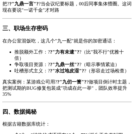
把?
?"九鼎一言"?
?当会议纪要标题，00后同事集体懵圈。这词
现在要说"一诺千金"才对路
三、职场生存密码
在办公室混饭吃，这几个"九一配"就是你的加密通话：
推脱额外工作：?
?"力有未逮"?
?（比"我不行"优雅十
倍）
争取项目资源：?
?"九鼎一丝"?
?（暗示事情紧迫）
吐槽形式主义：?
?"水过地皮湿"?
?（形容走过场检查）
真实案例：某游戏公司用?
?"九仞一篑"?
?做项目倒计时主题，
把测试期的BUG修复包装成"功成在此一举"，团队效率提升
35%
四、数据揭秘
根据古籍数据库统计：