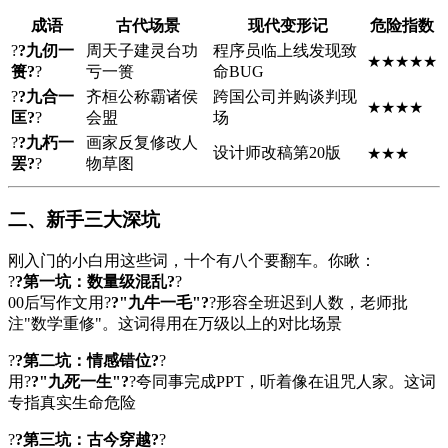
成语
古代场景
现代变形记
危险指数
?
?九仞一
周天子建灵台功
程序员临上线发现致
★★★★★
篑?
?
亏一篑
命BUG
?
?九合一
齐桓公称霸诸侯
跨国公司并购谈判现
★★★★
匡?
?
会盟
场
?
?九朽一
画家反复修改人
设计师改稿第20版
★★★
罢?
?
物草图
二、新手三大深坑
刚入门的小白用这些词，十个有八个要翻车。你瞅：
?
?第一坑：数量级混乱?
?
00后写作文用?
?"九牛一毛"?
?形容全班迟到人数，老师批
注"数学重修"。这词得用在万级以上的对比场景
?
?第二坑：情感错位?
?
用?
?"九死一生"?
?夸同事完成PPT，听着像在诅咒人家。这词
专指真实生命危险
?
?第三坑：古今穿越?
?