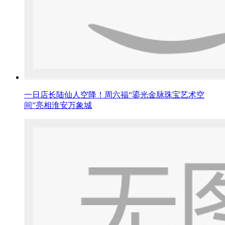
一日店长陆仙人空降！周六福“鎏光金脉珠宝艺术空
间”亮相淮安万象城