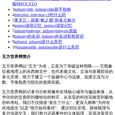
斯特POUSTO
3
industryldle_industryldle新手指南
4
infection_infection c1吃什么药
5
奥克兰：探索“帆之都”的多元魅力
6
inspect谐音记忆_instruct谐音记忆
7
industrybabymv_industrybabymv原版
8
industry的名词_industry的名词和形容词
9
infrared_infrared是什么意思
10
innumerable_innumerable是什么意思
五方世界网简介
五方世界网以“五方”为名，正是为了突破这种局限——它既象
征着地理上的东西南北中，也代表着文化、立场与发展阶段的
多元光谱。致力于建立一个超越中心与边缘、连接主流与少
数、平衡熟悉与陌生的新闻实践。
五方世界网的记者与分析师遍布全球核心城市与偏远角落，从
华尔街的交易所到撒哈拉的村庄，从东亚的科技实验室到极地
的科考站。我们不仅报道“发生了什么”，更深入阐释“为何在
此地发生”以及“他方如何看待”。通过对比呈现、脉络梳理与
多方信源交叉，我们努力还原事件的立体肌理，呈现决策背后