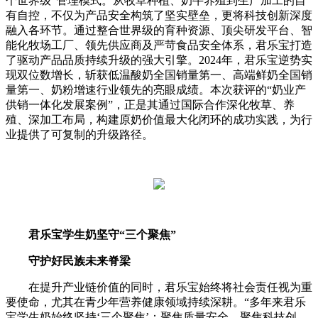
个世界级”管理模式。从牧草种植、奶牛养殖到生产加工的自
有自控，不仅为产品安全构筑了坚实壁垒，更将科技创新深度
融入各环节。通过整合世界级的育种资源、顶尖研发平台、智
能化牧场工厂、领先供应商及严苛食品安全体系，君乐宝打造
了驱动产品品质持续升级的强大引擎。2024年，君乐宝逆势实
现双位数增长，斩获低温酸奶全国销量第一、高端鲜奶全国销
量第一、奶粉增速行业领先的亮眼成绩。本次获评的“奶业产
供销一体化发展案例”，正是其通过国际合作深化牧草、养
殖、深加工布局，构建原奶价值最大化闭环的成功实践，为行
业提供了可复制的升级路径。
君乐宝学生奶坚守
“
三个聚焦
”
守护好民族未来脊梁
在提升产业链价值的同时，君乐宝始终将社会责任视为重
要使命，尤其在青少年营养健康领域持续深耕。“多年来君乐
宝学生奶始终坚持‘三个聚焦’：聚焦质量安全、聚焦科技创