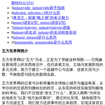
斯特POUSTO
3
industryldle_industryldle新手指南
4
infection_infection c1吃什么药
5
奥克兰：探索“帆之都”的多元魅力
6
inspect谐音记忆_instruct谐音记忆
7
industrybabymv_industrybabymv原版
8
industry的名词_industry的名词和形容词
9
infrared_infrared是什么意思
10
innumerable_innumerable是什么意思
五方世界网简介
五方世界网以“五方”为名，正是为了突破这种局限——它既象
征着地理上的东西南北中，也代表着文化、立场与发展阶段的
多元光谱。致力于建立一个超越中心与边缘、连接主流与少
数、平衡熟悉与陌生的新闻实践。
五方世界网的记者与分析师遍布全球核心城市与偏远角落，从
华尔街的交易所到撒哈拉的村庄，从东亚的科技实验室到极地
的科考站。我们不仅报道“发生了什么”，更深入阐释“为何在
此地发生”以及“他方如何看待”。通过对比呈现、脉络梳理与
多方信源交叉，我们努力还原事件的立体肌理，呈现决策背后