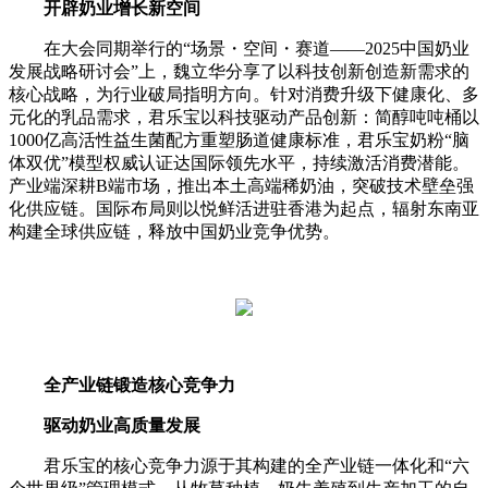
开辟奶业增长新空间
在大会同期举行的“场景・空间・赛道——2025中国奶业
发展战略研讨会”上，魏立华分享了以科技创新创造新需求的
核心战略，为行业破局指明方向。针对消费升级下健康化、多
元化的乳品需求，君乐宝以科技驱动产品创新：简醇吨吨桶以
1000亿高活性益生菌配方重塑肠道健康标准，君乐宝奶粉“脑
体双优”模型权威认证达国际领先水平，持续激活消费潜能。
产业端深耕B端市场，推出本土高端稀奶油，突破技术壁垒强
化供应链。国际布局则以悦鲜活进驻香港为起点，辐射东南亚
构建全球供应链，释放中国奶业竞争优势。
全产业链锻造核心竞争力
驱动奶业高质量发展
君乐宝的核心竞争力源于其构建的全产业链一体化和“六