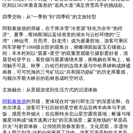
区则以582米垂直落差的“追风大道”满足滑雪高手的挑战欲。
四季交响：从“一季热”到“四季旺”的文旅转型
阿勒泰旅游的突破，在于将冰雪“冷资源”转化为全年“热经
济”。夏季，喀纳斯湖以蓝绿渐变的湖水与云杉环绕的“三
湾”（神仙湾、月亮湾、卧龙湾）成为避暑胜地，游客可乘区
间车穿梭于1068级台阶的观鱼台，俯瞰湖面如蓝宝石镶嵌山
间；禾木村则以“晨雾+星空”的双重景观吸引摄影爱好者，清
晨登哈登平台，看炊烟与晨雾缠绕木屋，夜晚躺在草甸上，银
河触手可及。秋季，白哈巴村的边境木屋与中哈界碑构成静谧
画卷，可可托海的三号矿坑以“共和国功勋矿”的历史厚重感，
与额尔齐斯大峡谷的彩林形成时空对话。
文旅融合：从景观游览到生活方式的沉浸体验
阿勒泰旅游
的升级，更体现在对“旅行即生活”的深度诠释。在
布尔津县，游客可于社区睦邻星空夜市品尝烤羊肉串与手抓
饭，感受市井烟火；在拉斯特乡北山星空露营基地，帐篷与璀
璨星河构成“城市逃离计划”的完美场景；蒙克牧场的“草原高
尔夫”与射箭体验，让传统民俗焕发新生。文化层面，非遗传
承人斯兰别克·沙和什的家庭工坊中，游客可亲手制作古老毛