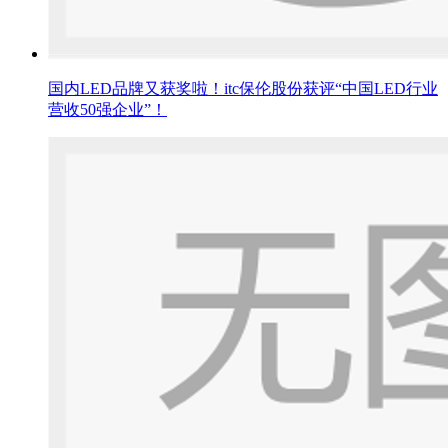
国内LED品牌又获奖啦！itc保伦股份获评“中国LED行业
营收50强企业”！