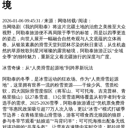
境
2026-01-06 09:45:31
/
来源：网络转载
/
阅读：
当网络剧《我的阿勒泰》将这片北疆土地的治愈之美推至大众
视野，阿勒泰旅游便不再局限于季节的标签，而是以四季更迭
的姿态，向世人展开一幅融合自然奇观与人文底蕴的立体画
卷。从银装素裹的滑雪天堂到层林尽染的秋日童话，从生机盎
然的草原牧歌到星河璀璨的露营秘境，阿勒泰旅游正以“全域
全季”的独特魅力，重新定义着北疆旅行的深度与广度。
冰雪奇缘：从“人类滑雪起源地”到跨界新玩法
阿勒泰的冬季，是冰雪运动的狂欢场。作为“人类滑雪起源
地”，这里拥有世界一流的粉雪资源——干燥少风、雪质松
软，四大国际滑雪度假区（将军山、可可托海、吉克普林、青
格里狼山）以27条雪道、13公里雪道网络覆盖从初学者到专业
选手的需求。2025-2026雪季，阿勒泰旅游通过“凭机票免费滑
雪”等惠民政策吸引超77万人次入场，更以“冰雪+”模式打破季
节边界：在青格里狼山滑雪场，游客可喂食西北狼园的狼群，
参与冬宰节观看“姑娘追”“马背叼羊”；可可托海推出配备无线
对讲功能的“共享头盔”，让雪友在速降中实时交流；那拉提景