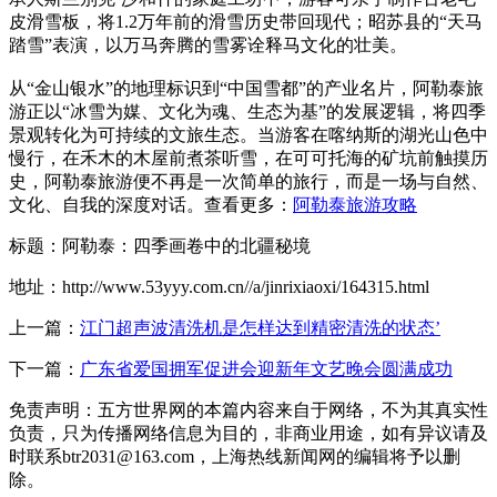
皮滑雪板，将1.2万年前的滑雪历史带回现代；昭苏县的“天马
踏雪”表演，以万马奔腾的雪雾诠释马文化的壮美。
从“金山银水”的地理标识到“中国雪都”的产业名片，阿勒泰旅
游正以“冰雪为媒、文化为魂、生态为基”的发展逻辑，将四季
景观转化为可持续的文旅生态。当游客在喀纳斯的湖光山色中
慢行，在禾木的木屋前煮茶听雪，在可可托海的矿坑前触摸历
史，阿勒泰旅游便不再是一次简单的旅行，而是一场与自然、
文化、自我的深度对话。查看更多：
阿勒泰旅游攻略
标题：阿勒泰：四季画卷中的北疆秘境
地址：http://www.53yyy.com.cn//a/jinrixiaoxi/164315.html
上一篇：
江门超声波清洗机是怎样达到精密清洗的状态’
下一篇：
广东省爱国拥军促进会迎新年文艺晚会圆满成功
免责声明：五方世界网的本篇内容来自于网络，不为其真实性
负责，只为传播网络信息为目的，非商业用途，如有异议请及
时联系btr2031@163.com，上海热线新闻网的编辑将予以删
除。