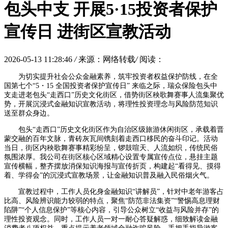
包头中支 开展5·15投资者保护
宣传日 进街区宣教活动
2026-05-13 11:28:46
/
来源：网络转载
/
阅读：
为切实提升社会公众金融素养，筑牢投资者权益保护防线，在全
国第七个“5・15 全国投资者保护宣传日” 来临之际，瑞众保险包头中
支走进老包头“走西口”历史文化街区，借势街区秧歌舞赛事人流集聚优
势，开展沉浸式金融知识宣教活动，将理性投资理念与风险防范知识
送至群众身边。
包头“走西口”历史文化街区作为自治区级旅游休闲街区，承载着晋
蒙交融的百年文脉，青砖灰瓦间镌刻着走西口移民的奋斗印记。活动
当日，街区内秧歌舞赛事精彩纷呈，锣鼓喧天、人流如织，传统民俗
氛围浓厚。我公司在街区核心区域精心设置专属宣传点位，悬挂主题
宣传横幅，整齐摆放消保知识海报与宣传折页，构建起“看得见、摸得
着、学得会”的沉浸式宣教场景，让金融知识普及融入民俗烟火气。
宣教过程中，工作人员化身金融知识“讲解员”，针对中老年游客占
比高、风险辨识能力较弱的特点，聚焦“防范非法集资”“警惕高息理财
陷阱”“个人信息保护”等核心内容，引导公众树立“收益与风险并存”的
理性投资观念。同时，工作人员一对一耐心答疑解惑，细致解读金融