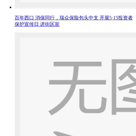
百年西口 消保同行，瑞众保险包头中支 开展5·15投资者
保护宣传日 进街区宣