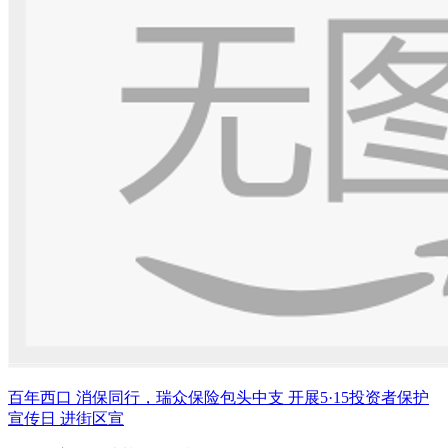
百年西口 消保同行，瑞众保险包头中支 开展5·15投资者保护
宣传日 进街区宣