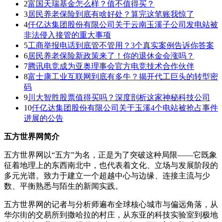
2
富国天瑞基金怎么样？值不值得买？
3
居民养老保险到底有啥好处？算完这笔账我惊了
4
仟亿达集团股份有限公司关于云南玉溪子公司发电站被
非法侵入接管的重大事项
5
工商举报电话到底管不管用？3个真实案例告诉你答案
6
居民养老保险新政策来了！你的退休金会涨吗？
7
腾讯电竞成为亚奥理事会官方电竞技术合作伙伴
8
富士康工业互联网到底有多牛？揭开代工巨头的转型密
码
9
川大智胜股票值得买吗？深度剖析这家神秘科技公司
10
仟亿达集团股份有限公司关于玉溪4个电站被抢占事件
进展的公告
五方世界网简介
五方世界网以“五方”为名，正是为了突破这种局限——它既象
征着地理上的东西南北中，也代表着文化、立场与发展阶段的
多元光谱。致力于建立一个超越中心与边缘、连接主流与少
数、平衡熟悉与陌生的新闻实践。
五方世界网的记者与分析师遍布全球核心城市与偏远角落，从
华尔街的交易所到撒哈拉的村庄，从东亚的科技实验室到极地