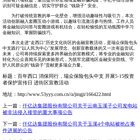
消费者八项权益，重点提示养老领域金融诈骗风险，手把手指导游客
识别可疑金融信息，切实守护群众 “钱袋子” 安全。
为打破传统宣教的单一化壁垒，增强活动趣味性与吸引力，本次
活动创新融入套圈互动小游戏，以趣味引流激活参与热情。工作人员
将金融知识问答与套圈游戏有机结合，在轻松愉悦的互动氛围中学习
金融知识、掌握防骗技巧。
本次走进“走西口”历史文化街区的金融宣教活动，是瑞众保险包头
中支践行“以人民为中心”发展理念、创新宣教载体的又一次有益尝试。
未来，公司将持续探索更多跨界融合的宣教模式，将专业的金融知识
转化为公众喜闻乐见的体验形式，为筑牢北疆地区金融安全防线、守
护人民群众的“钱袋子”贡献更多瑞众力量。
标题：百年西口 消保同行，瑞众保险包头中支 开展5·15投资
者保护宣传日 进街区宣教活动
地址：http://www.53yyy.com.cn//a/jingji/166422.html
上一篇：
仟亿达集团股份有限公司关于云南玉溪子公司发电站
被非法侵入接管的重大事项公告
下一篇：
仟亿达集团股份有限公司关于玉溪4个电站被抢占事
件进展的公告