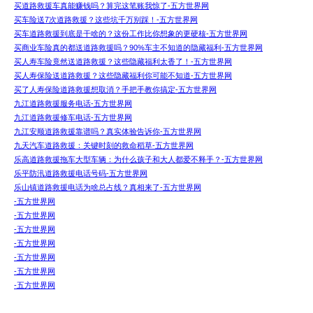
买道路救援车真能赚钱吗？算完这笔账我惊了-五方世界网
买车险送7次道路救援？这些坑千万别踩！-五方世界网
买车道路救援到底是干啥的？这份工作比你想象的更硬核-五方世界网
买商业车险真的都送道路救援吗？90%车主不知道的隐藏福利-五方世界网
买人寿车险竟然送道路救援？这些隐藏福利太香了！-五方世界网
买人寿保险送道路救援？这些隐藏福利你可能不知道-五方世界网
买了人寿保险道路救援想取消？手把手教你搞定-五方世界网
九江道路救援服务电话-五方世界网
九江道路救援修车电话-五方世界网
九江安顺道路救援靠谱吗？真实体验告诉你-五方世界网
九天汽车道路救援：关键时刻的救命稻草-五方世界网
乐高道路救援拖车大型车辆：为什么孩子和大人都爱不释手？-五方世界网
乐平防汛道路救援电话号码-五方世界网
乐山镇道路救援电话为啥总占线？真相来了-五方世界网
-五方世界网
-五方世界网
-五方世界网
-五方世界网
-五方世界网
-五方世界网
-五方世界网