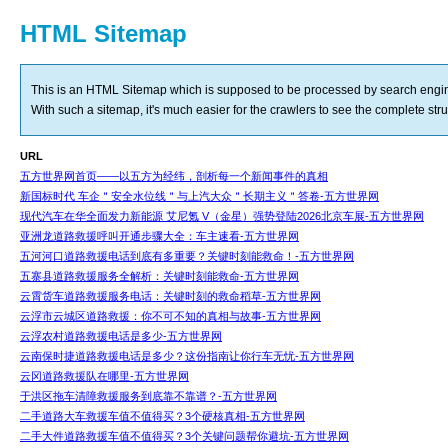
HTML Sitemap
This is an HTML Sitemap which is supposed to be processed by search engi
With such a sitemap, it's much easier for the crawlers to see the complete struct
URL
五方世界网首页——以五方为经纬，剖析每一个新闻事件的真相
新国标时代 车企＂安全水位线＂与上汽大众＂长期主义＂答卷-五方世界网
现代汽车在华全面发力新能源 艾尼氪 V（金星）强势登陆2026北京车展-五方世界网
亚洲龙道路救援呼叫开通步骤大全：车主速看-五方世界网
五河河口道路救援电话到底有多重要？关键时刻能救命！-五方世界网
五寨县道路救援服务全解析：关键时刻能救命-五方世界网
云霄货车道路救援服务电话：关键时刻的救命稻草-五方世界网
云浮市云城区道路救援：你不可不知的真相与故事-五方世界网
云浮农村道路救援电话是多少-五方世界网
云南保时捷道路救援电话是多少？这份指南让你行车无忧-五方世界网
云冈道路救援队在哪里-五方世界网
于洪区拖车清障救援服务到底靠不靠谱？-五方世界网
二手道路大车救援车值不值得买？3个硬核真相-五方世界网
二手大件道路救援车值不值得买？3个关键问题帮你避坑-五方世界网